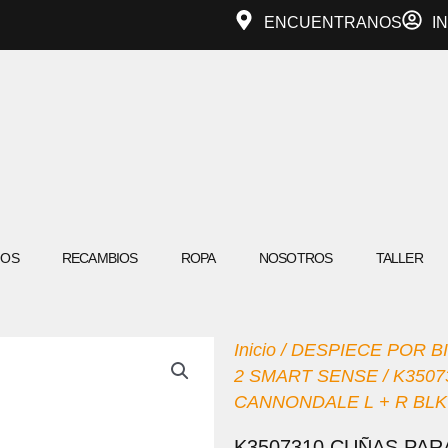
ENCUENTRANOS
I
IOS
RECAMBIOS
ROPA
NOSOTROS
TALLER
Inicio
/
DESPIECE POR BI
2 SMART SENSE
/ K350
CANNONDALE L + R BLK
K3507310 CUÑAS PAR