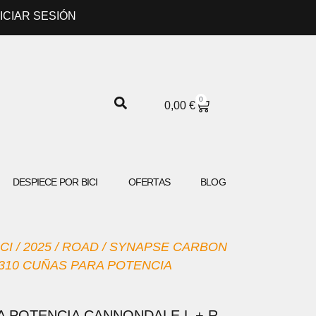
NICIAR SESIÓN
0
CARRITO
0,00
€
DESPIECE POR BICI
OFERTAS
BLOG
CI
/
2025
/
ROAD
/
SYNAPSE CARBON
7310 CUÑAS PARA POTENCIA
A POTENCIA CANNONDALE L + R