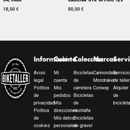
34,9MM
CADENA XTR M9100 12V
18,00
€
80,00
€
Información
Cuenta
Colección
Marcas
Servi
Aviso
Mi
Bicicletas
Cannondale
Servicio
legal
cuenta
de
Mondraker
de taller
Política
Mis
carretera
Conway
Alquiler
de
pedidos
Bicicletas
de
privacidad
Mis
de
biciclet
Política
direcciones
montaña
de
Mis datos
Bicicletas
cookies
personales
de gravel