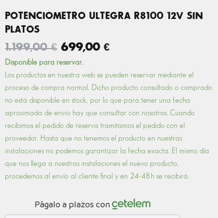
POTENCIOMETRO ULTEGRA R8100 12V SIN
PLATOS
EL
EL
1.199,00
€
699,00
€
PRECIO
PRECIO
POTENCIOMETRO
Disponible para reservar.
ULTEGRA
ORIGINAL
ACTUAL
Los productos en nuestra web se pueden reservar mediante el
R8100
ERA:
ES:
proceso de compra normal. Dicho producto consultado o comprado
12V
1.199,00 €.
699,00 €.
SIN
no está disponible en stock, por lo que para tener una fecha
PLATOS
aproximada de envío hay que consultar con nosotros. Cuando
cantidad
recibimos el pedido de reserva tramitamos el pedido con el
proveedor. Hasta que no tenemos el producto en nuestras
instalaciones no podemos garantizar la fecha exacta. El mismo día
que nos llega a nuestras instalaciones el nuevo producto,
procedemos al envío al cliente final y en 24-48 h se recibirá.
Págalo a plazos con