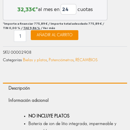
32,33
€*
al mes en
cuotas
*Importe a financiar
775,89 €
/
Importe total adeudado
775,89 €
/
TIN
0,00 %
/
TAE
9,86 %
/
Ver más
AÑADIR AL CARRITO
SKU
00002908
Categorías
Bielas y platos
,
Potenciómetros
,
RECAMBIOS
Descripción
Información adicional
NO INCLUYE PLATOS
Batería de ion de litio integrada, impermeable y