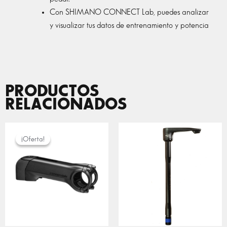
Con SHIMANO CONNECT Lab, puedes analizar
y visualizar tus datos de entrenamiento y potencia
PRODUCTOS
RELACIONADOS
RANGO
DE
¡Oferta!
¡Oferta!
PRECIOS:
DESDE
99,00 €
HASTA
150,00 €