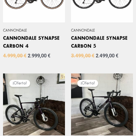
CANNONDALE
CANNONDALE
CANNONDALE SYNAPSE
CANNONDALE SYNAPSE
CARBON 4
CARBON 5
4.999,00
€
2.999,00
€
3.499,00
€
2.499,00
€
EL
EL
EL
EL
PRECIO
PRECIO
PRECIO
PRECIO
¡Oferta!
¡Oferta!
ORIGINAL
ACTUAL
ORIGINAL
ACTUA
ERA:
ES:
ERA:
ES:
8.999,00 €.
5.999,00 €.
9.999,00 €.
6.999,0