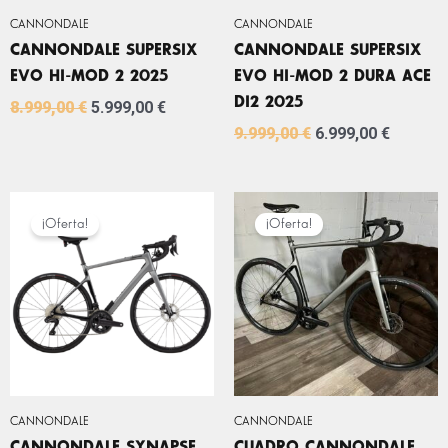
CANNONDALE
CANNONDALE
CANNONDALE SUPERSIX
CANNONDALE SUPERSIX
EVO HI-MOD 2 2025
EVO HI-MOD 2 DURA ACE
DI2 2025
8.999,00
€
5.999,00
€
9.999,00
€
6.999,00
€
EL
EL
EL
EL
PRECIO
PRECIO
PRECIO
PRECIO
¡Oferta!
¡Oferta!
ORIGINAL
ACTUAL
ORIGINAL
ACTUA
ERA:
ES:
ERA:
ES:
5.899,00 €.
2.999,00 €.
5.899,00 €.
1.499,0
CANNONDALE
CANNONDALE
CANNONDALE SYNAPSE
CUADRO CANNONDALE