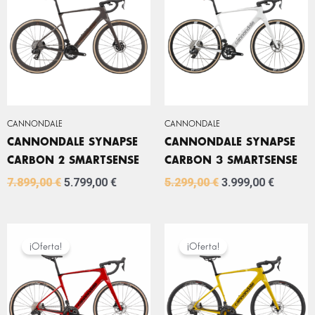
ERA:
ES:
ERA:
ES:
7.899,00 €.
5.799,00 €.
5.299,00 €.
3.999,0
CANNONDALE
CANNONDALE
CANNONDALE SYNAPSE
CANNONDALE SYNAPSE
CARBON 2 SMARTSENSE
CARBON 3 SMARTSENSE
7.899,00
€
5.799,00
€
5.299,00
€
3.999,00
€
EL
EL
EL
EL
PRECIO
PRECIO
PRECIO
PRECIO
¡Oferta!
¡Oferta!
ORIGINAL
ACTUAL
ORIGINAL
ACTUA
ERA:
ES:
ERA:
ES:
4.999,00 €.
2.999,00 €.
3.499,00 €.
2.499,0