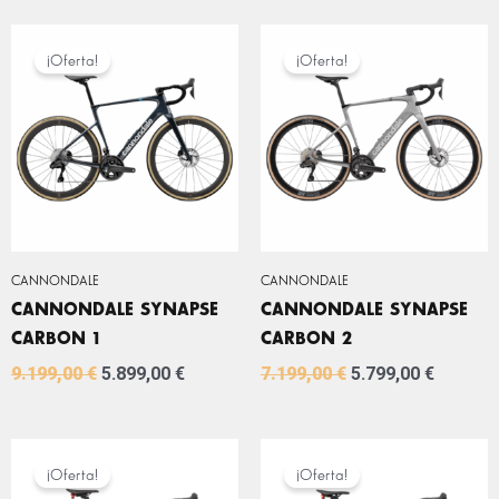
EL
EL
EL
EL
PRECIO
PRECIO
PRECIO
PRECIO
¡Oferta!
¡Oferta!
ORIGINAL
ACTUAL
ORIGINAL
ACTUA
ERA:
ES:
ERA:
ES:
9.199,00 €.
5.899,00 €.
7.199,00 €.
5.799,0
CANNONDALE
CANNONDALE
CANNONDALE SYNAPSE
CANNONDALE SYNAPSE
CARBON 1
CARBON 2
9.199,00
€
5.899,00
€
7.199,00
€
5.799,00
€
EL
EL
EL
EL
PRECIO
PRECIO
PRECIO
PRECIO
¡Oferta!
¡Oferta!
ORIGINAL
ACTUAL
ORIGINAL
ACTUA