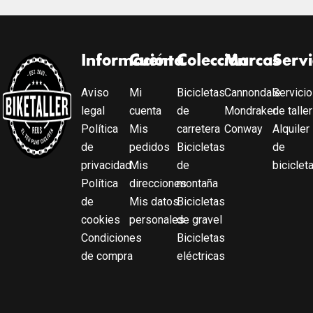
Información
Cuenta
Colección
Marcas
Servi
Aviso
Mi
Bicicletas
Cannondale
Servicio
legal
cuenta
de
Mondraker
de taller
Política
Mis
carretera
Conway
Alquiler
de
pedidos
Bicicletas
de
privacidad
Mis
de
biciclet
Política
direcciones
montaña
de
Mis datos
Bicicletas
cookies
personales
de gravel
Condiciones
Bicicletas
de compra
eléctricas