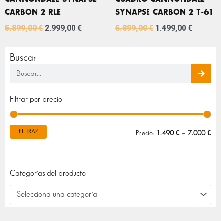
CARBON 2 RLE
SYNAPSE CARBON 2 T-61
5.899,00
€
2.999,00
€
5.899,00
€
1.499,00
€
Buscar
Buscar
Pre
Pre
Filtrar por precio
mín
máx
FILTRAR
Precio:
1.490 €
—
7.000 €
Categorías del producto
Selecciona una categoría