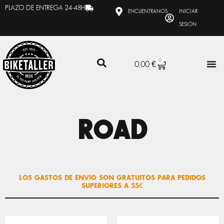
Ir
PLAZO DE ENTREGA 24-48H
ENCUENTRANOS
INICIAR
al
SESIÓN
contenido
0
CARRITO
0,00
€
ROAD
LOS GASTOS DE ENVÍO SON GRATUITOS PARA PEDIDOS
SUPERIORES A 55€