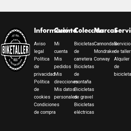
Información
Cuenta
Colección
Marcas
Servi
Aviso
Mi
Bicicletas
Cannondale
Servicio
legal
cuenta
de
Mondraker
de taller
Política
Mis
carretera
Conway
Alquiler
de
pedidos
Bicicletas
de
privacidad
Mis
de
biciclet
Política
direcciones
montaña
de
Mis datos
Bicicletas
cookies
personales
de gravel
Condiciones
Bicicletas
de compra
eléctricas