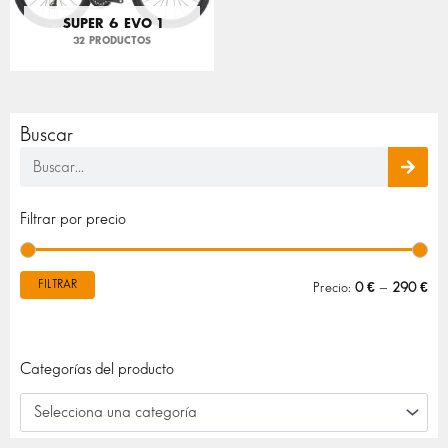
SUPER 6 EVO 1
32 PRODUCTOS
Buscar
Buscar
Pre
Pre
Filtrar por precio
mín
máx
FILTRAR
Precio:
0 €
—
290 €
Categorías del producto
Selecciona una categoría