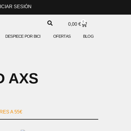
NICIAR SESIÓN
0
CARRITO
0,00
€
DESPIECE POR BICI
OFERTAS
BLOG
D AXS
ES A 55€