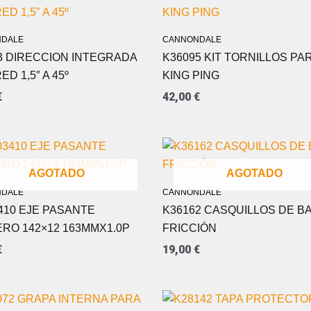
DALE
CANNONDALE
3 DIRECCION INTEGRADA
K36095 KIT TORNILLOS PA
D 1,5″ A 45º
KING PING
€
42,00
€
AGOTADO
AGOTADO
DALE
CANNONDALE
410 EJE PASANTE
K36162 CASQUILLOS DE B
RO 142×12 163MMX1.0P
FRICCIÓN
€
19,00
€