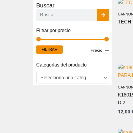
Buscar
Buscar
CANNON
TECH
Precio
Precio
Filtrar por precio
mínimo
máximo
FILTRAR
Precio:
—
Categorías del producto
Selecciona una categoría
CANNON
K1801
DI2
12,00