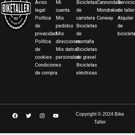
Aviso
Mi
Bicicletas
Cannondale
Servicio
legal
cuenta
de
Mondraker
de taller
Política
Mis
carretera
Conway
Alquiler
de
pedidos
Bicicletas
de
privacidad
Mis
de
biciclet
Política
direcciones
montaña
de
Mis datos
Bicicletas
cookies
personales
de gravel
Condiciones
Bicicletas
de compra
eléctricas
F
T
I
Y
Copyright © 2024 Bike
a
w
n
o
Taller
c
i
s
u
e
t
t
t
b
t
a
u