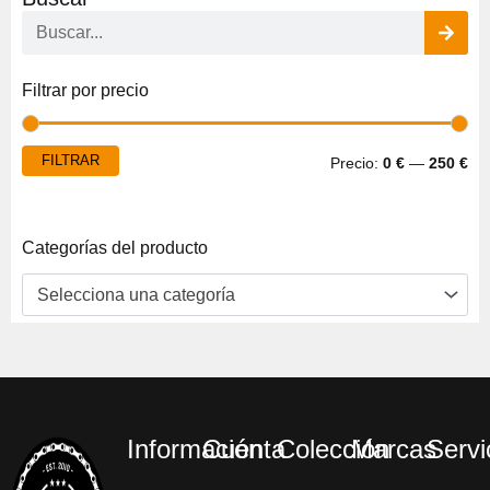
Buscar
Pre
Pre
Filtrar por precio
mí
má
FILTRAR
Precio:
0 €
—
250 €
Categorías del producto
Selecciona una categoría
Información
Cuenta
Colección
Marcas
Servi