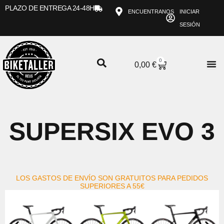
Ir
PLAZO DE ENTREGA 24-48H
ENCUENTRANOS
INICIAR
al
SESIÓN
contenido
0
CARRITO
0,00
€
SUPERSIX EVO 3
LOS GASTOS DE ENVÍO SON GRATUITOS PARA PEDIDOS
SUPERIORES A 55€