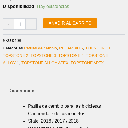
K33049
Disponibilidad:
Hay existencias
PATILLA
DE
CAMBIO
AÑADIR AL CARRITO
-
+
F-
SI
(ANTIGUA
SKU
0408
KP419)
Categorías
Patillas de cambio
,
RECAMBIOS
,
TOPSTONE 1
,
cantidad
TOPSTONE 2
,
TOPSTONE 3
,
TOPSTONE 4
,
TOPSTONE
ALLOY 1
,
TOPSTONE ALLOY APEX
,
TOPSTONE APEX
Descripción
Patilla de cambio para las bicicletas
Cannondale de los modelos:
Slate: 2016 / 2017 / 2018