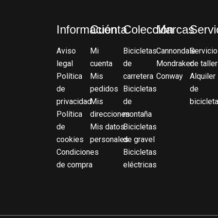
Información
Cuenta
Colección
Marcas
Servi
Aviso
Mi
Bicicletas
Cannondale
Servicio
legal
cuenta
de
Mondraker
de taller
Política
Mis
carretera
Conway
Alquiler
de
pedidos
Bicicletas
de
privacidad
Mis
de
biciclet
Política
direcciones
montaña
de
Mis datos
Bicicletas
cookies
personales
de gravel
Condiciones
Bicicletas
de compra
eléctricas