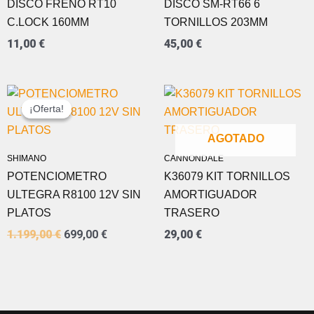
DISCO FRENO RT10
DISCO SM-RT66 6
C.LOCK 160MM
TORNILLOS 203MM
11,00
€
45,00
€
EL
EL
PRECIO
PRECIO
¡Oferta!
¡Oferta!
ORIGINAL
ACTUAL
ERA:
ES:
AGOTADO
1.199,00 €.
699,00 €.
SHIMANO
CANNONDALE
POTENCIOMETRO
K36079 KIT TORNILLOS
ULTEGRA R8100 12V SIN
AMORTIGUADOR
PLATOS
TRASERO
1.199,00
€
699,00
€
29,00
€