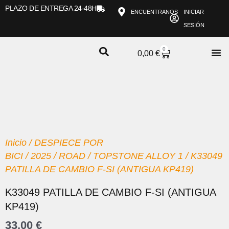
Ir
PLAZO DE ENTREGA 24-48H
ENCUENTRANOS
INICIAR
al
SESIÓN
contenido
0
CARRITO
0,00
€
Inicio
/
DESPIECE POR
BICI
/
2025
/
ROAD
/
TOPSTONE ALLOY 1
/ K33049
PATILLA DE CAMBIO F-SI (ANTIGUA KP419)
K33049 PATILLA DE CAMBIO F-SI (ANTIGUA
KP419)
33,00
€