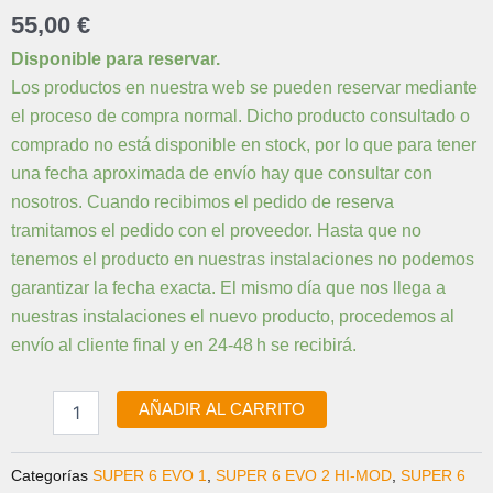
55,00
€
K35061
Disponible para reservar.
RODAMIENTOS
Los productos en nuestra web se pueden reservar mediante
DE
el proceso de compra normal. Dicho producto consultado o
DIRECCIO
1.5"/1.8
comprado no está disponible en stock, por lo que para tener
cantidad
una fecha aproximada de envío hay que consultar con
nosotros. Cuando recibimos el pedido de reserva
tramitamos el pedido con el proveedor. Hasta que no
tenemos el producto en nuestras instalaciones no podemos
garantizar la fecha exacta. El mismo día que nos llega a
nuestras instalaciones el nuevo producto, procedemos al
envío al cliente final y en 24-48 h se recibirá.
AÑADIR AL CARRITO
Categorías
SUPER 6 EVO 1
,
SUPER 6 EVO 2 HI-MOD
,
SUPER 6