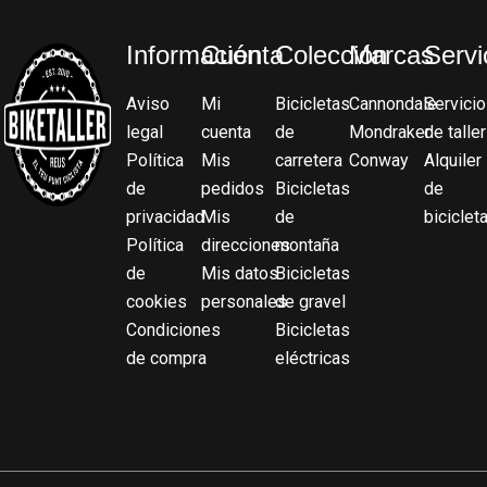
Información
Cuenta
Colección
Marcas
Servi
Aviso
Mi
Bicicletas
Cannondale
Servicio
legal
cuenta
de
Mondraker
de taller
Política
Mis
carretera
Conway
Alquiler
de
pedidos
Bicicletas
de
privacidad
Mis
de
biciclet
Política
direcciones
montaña
de
Mis datos
Bicicletas
cookies
personales
de gravel
Condiciones
Bicicletas
de compra
eléctricas