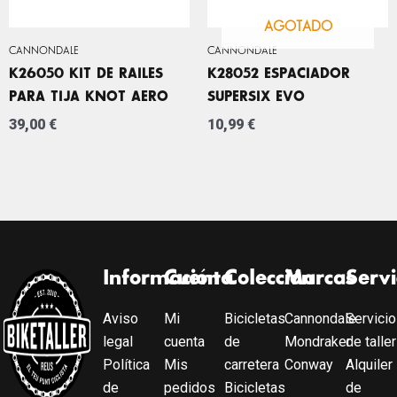
AGOTADO
CANNONDALE
CANNONDALE
K26050 KIT DE RAILES
K28052 ESPACIADOR
PARA TIJA KNOT AERO
SUPERSIX EVO
39,00
€
10,99
€
Información
Cuenta
Colección
Marcas
Servi
Aviso
Mi
Bicicletas
Cannondale
Servicio
legal
cuenta
de
Mondraker
de taller
Política
Mis
carretera
Conway
Alquiler
de
pedidos
Bicicletas
de