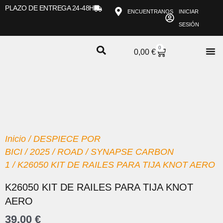
Ir
PLAZO DE ENTREGA 24-48H
ENCUENTRANOS
INICIAR
al
SESIÓN
contenido
0
CARRITO
0,00
€
Inicio
/
DESPIECE POR
BICI
/
2025
/
ROAD
/
SYNAPSE CARBON
1
/ K26050 KIT DE RAILES PARA TIJA KNOT AERO
K26050 KIT DE RAILES PARA TIJA KNOT
AERO
39,00
€