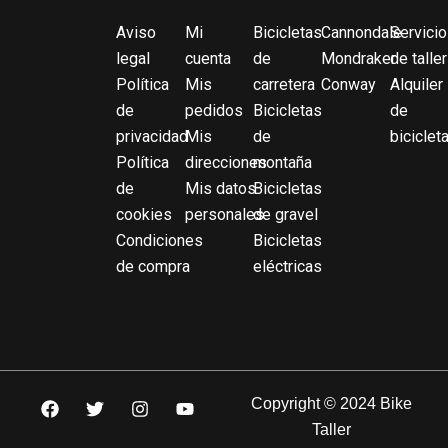
Aviso
Mi
Bicicletas
Cannondale
Servicio
legal
cuenta
de
Mondraker
de taller
Política
Mis
carretera
Conway
Alquiler
de
pedidos
Bicicletas
de
privacidad
Mis
de
biciclet
Política
direcciones
montaña
de
Mis datos
Bicicletas
cookies
personales
de gravel
Condiciones
Bicicletas
de compra
eléctricas
F
T
I
Y
Copyright © 2024 Bike
a
w
n
o
Taller
c
i
s
u