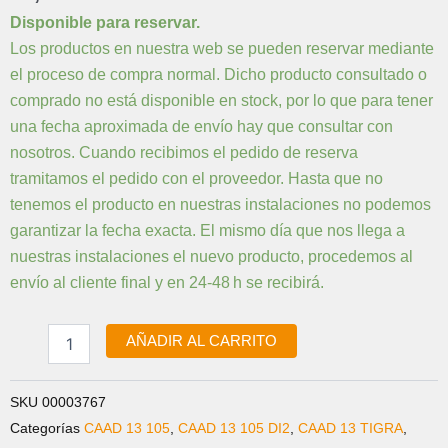
K26050
Disponible para reservar.
KIT
Los productos en nuestra web se pueden reservar mediante
DE
el proceso de compra normal. Dicho producto consultado o
RAILES
PARA
comprado no está disponible en stock, por lo que para tener
TIJA
una fecha aproximada de envío hay que consultar con
KNOT
nosotros. Cuando recibimos el pedido de reserva
AERO
tramitamos el pedido con el proveedor. Hasta que no
cantidad
tenemos el producto en nuestras instalaciones no podemos
garantizar la fecha exacta. El mismo día que nos llega a
nuestras instalaciones el nuevo producto, procedemos al
envío al cliente final y en 24-48 h se recibirá.
AÑADIR AL CARRITO
SKU
00003767
Categorías
CAAD 13 105
,
CAAD 13 105 DI2
,
CAAD 13 TIGRA
,