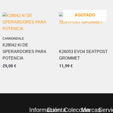
AGOTADO
CANNONDALE
K28042 KI DE
SPERARDORES PARA
K26053 EVO4 SEATPOST
POTENCIA
GROMMET
29,00
€
11,99
€
Información
Cuenta
Colección
Marcas
Servi