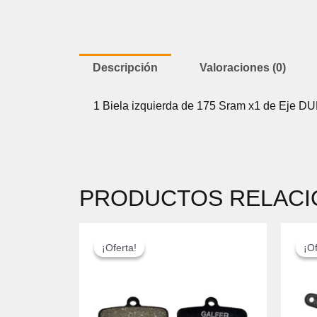
Descripción
Valoraciones (0)
1 Biela izquierda de 175 Sram x1 de Eje D
PRODUCTOS RELAC
EL
EL
PRECIO
PRECIO
¡Oferta!
¡Oferta!
¡Of
¡Of
ORIGINAL
ACTUAL
ERA:
ES:
18,00 €.
14,99 €.