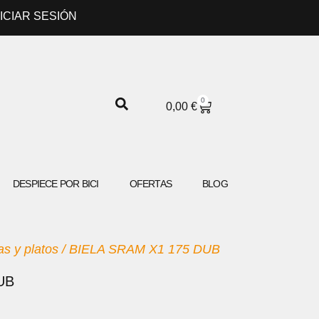
NICIAR SESIÓN
0
CARRITO
0,00
€
DESPIECE POR BICI
OFERTAS
BLOG
as y platos
/ BIELA SRAM X1 175 DUB
UB