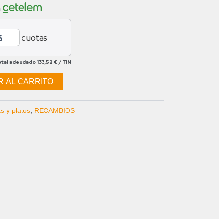
n
cuotas
otal adeudado
133,52 €
/
TIN
R AL CARRITO
as y platos
,
RECAMBIOS