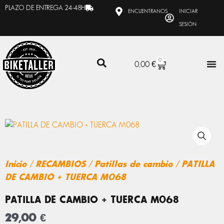
Ir
PLAZO DE ENTREGA 24-48H
ENCUENTRANOS
INICIAR
al
SESIÓN
contenido
0
CARRITO
0,00
€
Inicio
/
RECAMBIOS
/
Patillas de cambio
/ PATILLA
DE CAMBIO + TUERCA M068
PATILLA DE CAMBIO + TUERCA M068
29,00
€