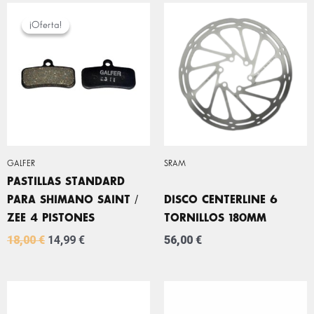
EL
EL
PRECIO
PRECIO
¡Oferta!
¡Oferta!
ORIGINAL
ACTUAL
ERA:
ES:
18,00 €.
14,99 €.
GALFER
SRAM
PASTILLAS STANDARD
PARA SHIMANO SAINT /
DISCO CENTERLINE 6
ZEE 4 PISTONES
TORNILLOS 180MM
18,00
€
14,99
€
56,00
€