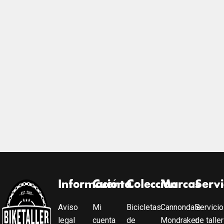
Información
Cuenta
Colección
Marcas
Servi
Aviso
Mi
Bicicletas
Cannondale
Servicio
legal
cuenta
de
Mondraker
de taller