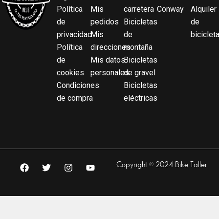
Política
Mis
carretera
Conway
Alquiler
de
pedidos
Bicicletas
de
privacidad
Mis
de
biciclet
Política
direcciones
montaña
de
Mis datos
Bicicletas
cookies
personales
de gravel
Condiciones
Bicicletas
de compra
eléctricas
F
T
I
Y
Copyright © 2024 Bike Taller
a
w
n
o
c
i
s
u
e
t
t
t
b
t
a
u
o
e
g
b
o
r
r
e