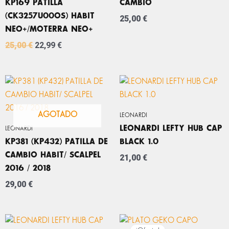
KP169 PATILLA
CAMBIO
(CK3257U00OS) HABIT
25,00
€
NEO+/MOTERRA NEO+
25,00
€
22,99
€
AGOTADO
LEONARDI
LEONARDI LEFTY HUB CAP
LEONARDI
KP381 (KP432) PATILLA DE
BLACK 1.0
CAMBIO HABIT/ SCALPEL
21,00
€
2016 / 2018
29,00
€
EL
EL
PRECIO
PRECIO