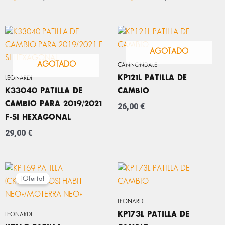
AGOTADO
AGOTADO
CANNONDALE
KP121L PATILLA DE
LEONARDI
K33040 PATILLA DE
CAMBIO
CAMBIO PARA 2019/2021
26,00
€
F-SI HEXAGONAL
29,00
€
EL
EL
PRECIO
PRECIO
¡Oferta!
ORIGINAL
ACTUAL
ERA:
ES:
LEONARDI
25,00 €.
22,99 €.
KP173L PATILLA DE
LEONARDI