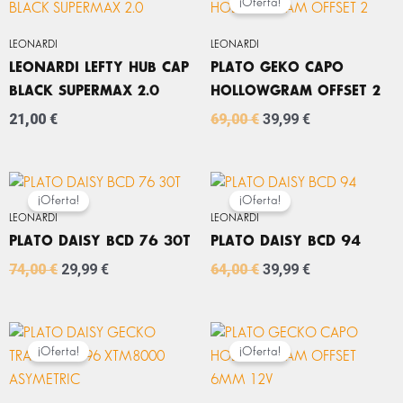
¡Oferta!
ORIGINAL
ACTUAL
ERA:
ES:
LEONARDI
LEONARDI
69,00 €.
39,99 €.
LEONARDI LEFTY HUB CAP
PLATO GEKO CAPO
BLACK SUPERMAX 2.0
HOLLOWGRAM OFFSET 2
21,00
€
69,00
€
39,99
€
EL
EL
EL
EL
PRECIO
PRECIO
PRECIO
PRECIO
¡Oferta!
¡Oferta!
ORIGINAL
ACTUAL
ORIGINAL
ACTUAL
LEONARDI
LEONARDI
ERA:
ES:
ERA:
ES:
PLATO DAISY BCD 76 30T
PLATO DAISY BCD 94
74,00 €.
29,99 €.
64,00 €.
39,99 €.
74,00
€
29,99
€
64,00
€
39,99
€
EL
EL
EL
EL
PRECIO
PRECIO
PRECIO
PRECIO
¡Oferta!
¡Oferta!
ORIGINAL
ACTUAL
ORIGINAL
ACTUAL
ERA:
ES:
ERA:
ES:
65,00 €.
39,99 €.
69,00 €.
39,99 €.