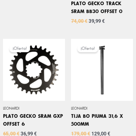
PLATO GECKO TRACK
SRAM BB30 OFFSET 0
74,00
€
39,99
€
EL
EL
EL
EL
PRECIO
PRECIO
PRECIO
PRECIO
¡Oferta!
¡Oferta!
ORIGINAL
ACTUAL
ORIGINAL
ACTUAL
ERA:
ES:
ERA:
ES:
65,00 €.
36,99 €.
179,00 €.
129,00 €.
LEONARDI
LEONARDI
PLATO GECKO SRAM GXP
TIJA BO PIUMA 31,6 X
OFFSET 6
500MM
65,00
€
36,99
€
179,00
€
129,00
€