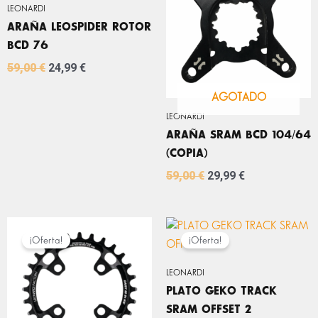
ERA:
ES:
ERA:
ES:
LEONARDI
59,00 €.
24,99 €.
59,00 €.
29,99 €.
ARAÑA LEOSPIDER ROTOR
BCD 76
59,00
€
24,99
€
AGOTADO
LEONARDI
ARAÑA SRAM BCD 104/64
(COPIA)
59,00
€
29,99
€
EL
EL
EL
EL
PRECIO
PRECIO
PRECIO
PRECIO
¡Oferta!
¡Oferta!
ORIGINAL
ACTUAL
ORIGINAL
ACTUAL
ERA:
ES:
ERA:
ES:
LEONARDI
59,00 €.
39,99 €.
74,00 €.
44,99 €.
PLATO GEKO TRACK
SRAM OFFSET 2