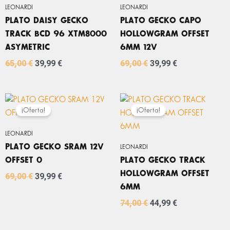
LEONARDI
LEONARDI
PLATO DAISY GECKO
PLATO GECKO CAPO
TRACK BCD 96 XTM8000
HOLLOWGRAM OFFSET
ASYMETRIC
6MM 12V
65,00
€
39,99
€
69,00
€
39,99
€
EL
EL
EL
EL
PRECIO
PRECIO
PRECIO
PRECIO
¡Oferta!
¡Oferta!
ORIGINAL
ACTUAL
ORIGINAL
ACTUAL
ERA:
ES:
ERA:
ES:
LEONARDI
69,00 €.
39,99 €.
74,00 €.
44,99 €.
PLATO GECKO SRAM 12V
LEONARDI
OFFSET 0
PLATO GECKO TRACK
HOLLOWGRAM OFFSET
69,00
€
39,99
€
6MM
74,00
€
44,99
€