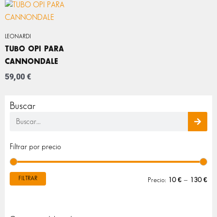
LEONARDI
TUBO OPI PARA
CANNONDALE
59,00
€
Buscar
Buscar
Pre
Pre
Filtrar por precio
mín
máx
FILTRAR
Precio:
10 €
—
130 €