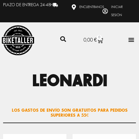
Ir
PLAZO DE ENTREGA 24-48H
ENCUENTRANOS
INICIAR
al
SESIÓN
contenido
0
CARRITO
0,00
€
LEONARDI
LOS GASTOS DE ENVÍO SON GRATUITOS PARA PEDIDOS
SUPERIORES A 55€
EL
EL
EL
EL