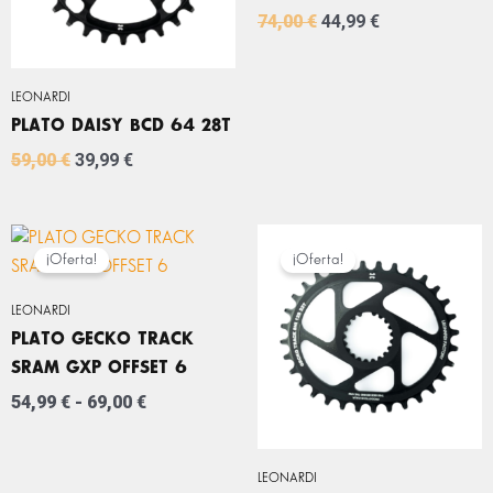
74,00
€
44,99
€
LEONARDI
PLATO DAISY BCD 64 28T
59,00
€
39,99
€
RANGO
EL
EL
DE
PRECIO
PRECIO
¡Oferta!
¡Oferta!
PRECIOS:
ORIGINAL
ACTUAL
DESDE
ERA:
ES:
LEONARDI
54,99 €
74,00 €.
39,99 €.
PLATO GECKO TRACK
HASTA
69,00 €
SRAM GXP OFFSET 6
54,99
€
-
69,00
€
LEONARDI