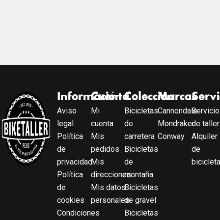
Información
Cuenta
Colección
Marcas
Servi
Aviso
Mi
Bicicletas
Cannondale
Servicio
legal
cuenta
de
Mondraker
de taller
Política
Mis
carretera
Conway
Alquiler
de
pedidos
Bicicletas
de
privacidad
Mis
de
biciclet
Política
direcciones
montaña
de
Mis datos
Bicicletas
cookies
personales
de gravel
Condiciones
Bicicletas