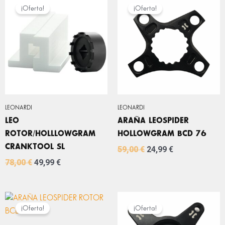
PRECIO
PRECIO
PRECIO
PRECIO
¡Oferta!
¡Oferta!
ORIGINAL
ACTUAL
ORIGINAL
ACTUAL
ERA:
ES:
ERA:
ES:
78,00 €.
49,99 €.
59,00 €.
24,99 €.
LEONARDI
LEONARDI
LEO
ARAÑA LEOSPIDER
ROTOR/HOLLLOWGRAM
HOLLOWGRAM BCD 76
CRANKTOOL SL
59,00
€
24,99
€
78,00
€
49,99
€
EL
EL
EL
EL
PRECIO
PRECIO
PRECIO
PRECIO
¡Oferta!
¡Oferta!
ORIGINAL
ACTUAL
ORIGINAL
ACTUAL