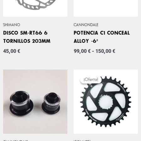
SHIMANO
CANNONDALE
DISCO SM-RT66 6
POTENCIA C1 CONCEAL
TORNILLOS 203MM
ALLOY -6º
45,00
€
99,00
€
-
150,00
€
EL
EL
PRECIO
PRECIO
¡Oferta!
¡Oferta!
ORIGINAL
ACTUAL
ERA:
ES:
69,00 €.
39,99 €.