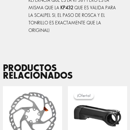
REFERNCIA QUE ES LA KP381 PERO ES LA
MISMA QUE LA
KP432
QUE ES VÁLIDA PARA
LA SCALPEL SI, EL PASO DE ROSCA Y EL
TONRILLO ES EXACTAMENTE QUE LA
ORIGINAL)
PRODUCTOS
RELACIONADOS
RANGO
DE
¡Oferta!
¡Oferta!
PRECIOS:
DESDE
99,00 €
HASTA
150,00 €