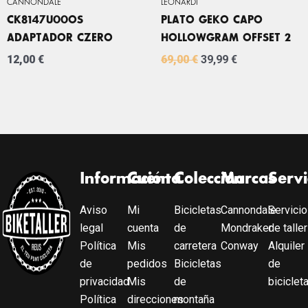
CANNONDALE
LEONARDI
CK8147U00OS
PLATO GEKO CAPO
ADAPTADOR CZERO
HOLLOWGRAM OFFSET 2
12,00
€
69,00
€
39,99
€
Información
Cuenta
Colección
Marcas
Servi
Aviso
Mi
Bicicletas
Cannondale
Servicio
legal
cuenta
de
Mondraker
de taller
Política
Mis
carretera
Conway
Alquiler
de
pedidos
Bicicletas
de
privacidad
Mis
de
biciclet
Política
direcciones
montaña