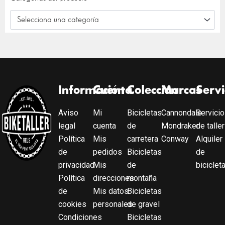
Selecciona una categoría
Información
Cuenta
Colección
Marcas
Servi
Aviso
Mi
Bicicletas
Cannondale
Servicio
legal
cuenta
de
Mondraker
de taller
Política
Mis
carretera
Conway
Alquiler
de
pedidos
Bicicletas
de
privacidad
Mis
de
biciclet
Política
direcciones
montaña
de
Mis datos
Bicicletas
cookies
personales
de gravel
Condiciones
Bicicletas