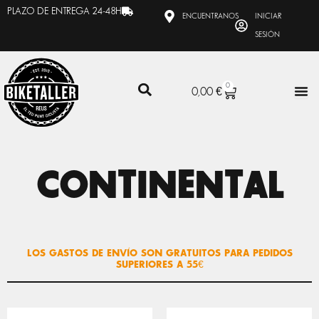
Ir
PLAZO DE ENTREGA 24-48H
ENCUENTRANOS
INICIAR
al
SESIÓN
contenido
0
CARRITO
0,00
€
CONTINENTAL
LOS GASTOS DE ENVÍO SON GRATUITOS PARA PEDIDOS
SUPERIORES A 55€