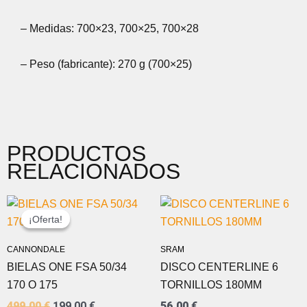
– Medidas: 700×23, 700×25, 700×28
– Peso (fabricante): 270 g (700×25)
PRODUCTOS
RELACIONADOS
EL
EL
PRECIO
PRECIO
¡Oferta!
¡Oferta!
ORIGINAL
ACTUAL
ERA:
ES:
CANNONDALE
SRAM
499,00 €.
199,00 €.
BIELAS ONE FSA 50/34
DISCO CENTERLINE 6
170 O 175
TORNILLOS 180MM
499,00
€
199,00
€
56,00
€