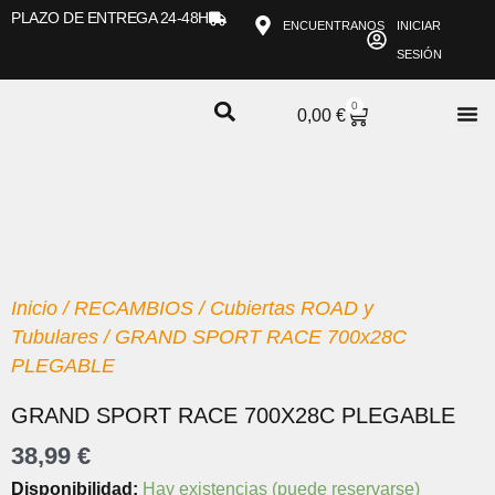
Ir
PLAZO DE ENTREGA 24-48H
ENCUENTRANOS
INICIAR
al
SESIÓN
contenido
0
CARRITO
0,00
€
Inicio
/
RECAMBIOS
/
Cubiertas ROAD y
Tubulares
/ GRAND SPORT RACE 700x28C
PLEGABLE
GRAND SPORT RACE 700X28C PLEGABLE
38,99
€
GRAND
Disponibilidad:
Hay existencias (puede reservarse)