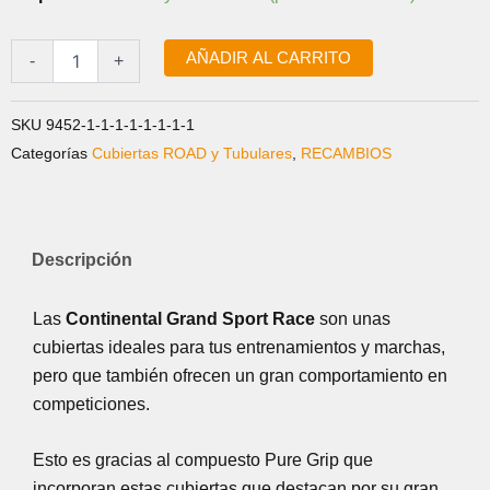
SPORT
RACE
700x28C
AÑADIR AL CARRITO
-
+
PLEGABLE
cantidad
SKU
9452-1-1-1-1-1-1-1-1
Categorías
Cubiertas ROAD y Tubulares
,
RECAMBIOS
Descripción
Las
Continental Grand Sport Race
son unas
cubiertas ideales para tus entrenamientos y marchas,
pero que también ofrecen un gran comportamiento en
competiciones.
Esto es gracias al compuesto Pure Grip que
incorporan estas cubiertas que destacan por su gran