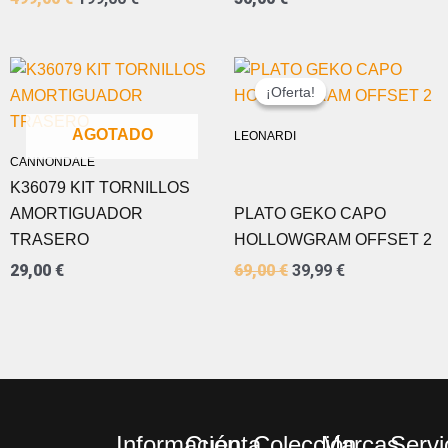
EL
EL
PRECIO
PRECIO
¡Oferta!
¡Oferta!
ORIGINAL
ACTUAL
ERA:
ES:
AGOTADO
LEONARDI
69,00 €.
39,99 €.
CANNONDALE
K36079 KIT TORNILLOS
AMORTIGUADOR
PLATO GEKO CAPO
TRASERO
HOLLOWGRAM OFFSET 2
29,00
€
69,00
€
39,99
€
Información
Cuenta
Colección
Marcas
Servi