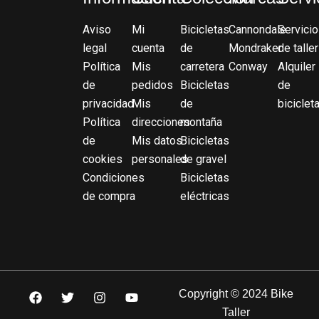
Aviso
Mi
Bicicletas
Cannondale
Servicio
legal
cuenta
de
Mondraker
de taller
Política
Mis
carretera
Conway
Alquiler
de
pedidos
Bicicletas
de
privacidad
Mis
de
biciclet
Política
direcciones
montaña
de
Mis datos
Bicicletas
cookies
personales
de gravel
Condiciones
Bicicletas
de compra
eléctricas
F
T
I
Y
Copyright © 2024 Bike
a
w
n
o
Taller
c
i
s
u