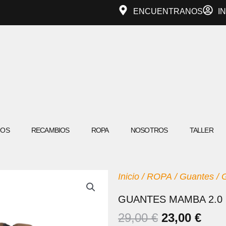
ENCUENTRANOS
I
IOS
RECAMBIOS
ROPA
NOSOTROS
TALLER
Inicio
/
ROPA
/
Guantes
/ 
GUANTES MAMBA 2.0
EL
EL
29,00
€
23,00
€