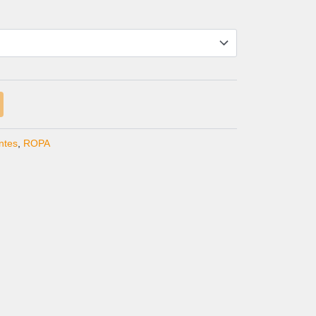
CIO
UAL
0 €.
ntes
,
ROPA