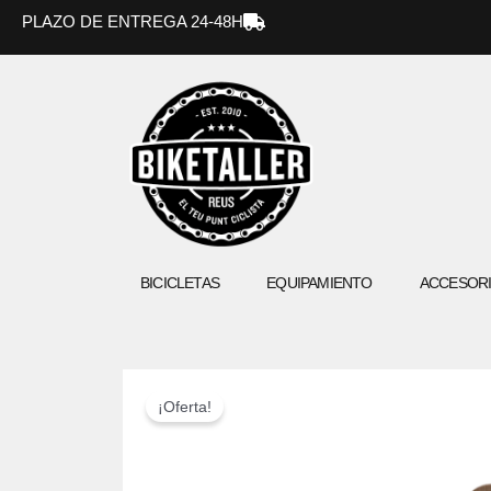
Ir
PLAZO DE ENTREGA 24-48H
al
contenido
BICICLETAS
EQUIPAMIENTO
ACCESOR
¡Oferta!