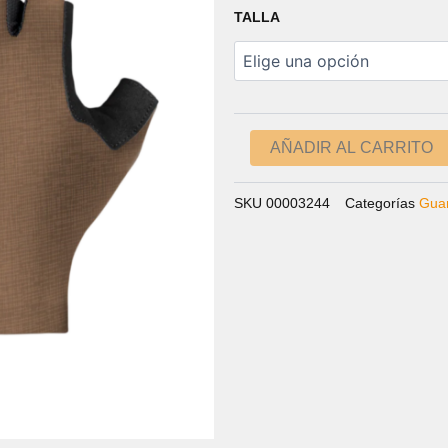
PRECIO
PRE
GUANTES
TALLA
ORIGINAL
ACT
MAMBA
2.0
ERA:
ES:
cantidad
29,00 €.
23,0
AÑADIR AL CARRITO
SKU
00003244
Categorías
Gua