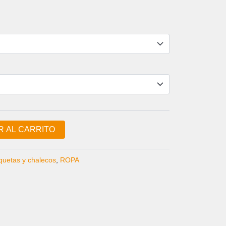
CIO
UAL
0 €.
R AL CARRITO
uetas y chalecos
,
ROPA