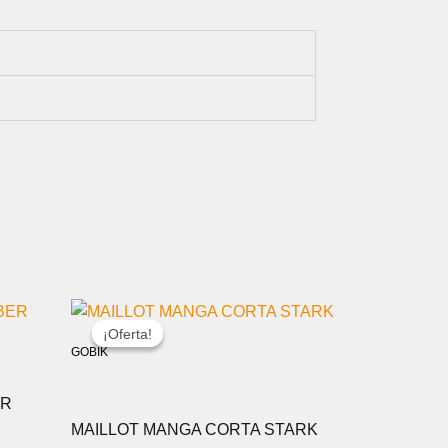
EL
EL
PRECIO
PRECIO
¡Oferta!
¡Oferta!
ORIGINAL
ACTUAL
GOBIK
ERA:
ES:
74,00 €.
55,00 €.
ER
MAILLOT MANGA CORTA STARK