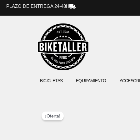
Ir
PLAZO DE ENTREGA 24-48H
al
contenido
BICICLETAS
EQUIPAMIENTO
ACCESOR
¡Oferta!