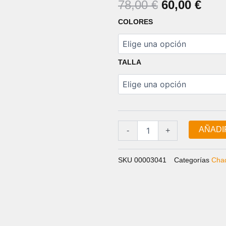
EL
EL
78,00
€
60,00
€
PRECIO
PRE
CHAQUETA
COLORES
ORIGINAL
ACT
LIGERA
IMPERMEABLE
ERA:
ES:
PLUVIA
78,00 €.
60,0
cantidad
TALLA
AÑADI
-
+
SKU
00003041
Categorías
Chaq