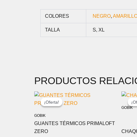
COLORES
NEGRO
,
AMARILL
TALLA
S, XL
PRODUCTOS RELAC
EL
EL
PRECIO
PRECIO
¡Oferta!
¡Oferta!
¡Of
¡Of
ORIGINAL
ACTUAL
GOBIK
ERA:
ES:
GOBIK
69,00 €.
54,00 €.
GUANTES TÉRMICOS PRIMALOFT
ZERO
CHAQU