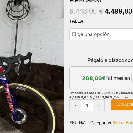
FIRECREST
EL
6.448,00
€
4.499,0
PRECIO
BERRIA
TALLA
ORIGIN
BELADOR
PRO
ERA:
ULTEGRA
6.448,00
DI2
CUSTOM
+
Págalo a plazos co
ZIP
FIRECREST
cantidad
208,08
€*
al mes en
*Importe a financiar
4.993,89 €
/
Import
€
/
TIN
0,00 %
/
TAE
9,86 %
/
Ver más
AÑADI
-
+
SKU
N/A
Categorías
Berria
,
Ber