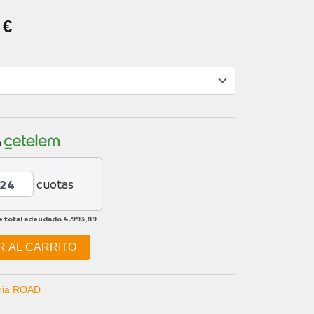
EL
0
€
PRECIO
AL
ACTUAL
ES:
 €.
4.499,00 €.
n
cuotas
e total adeudado
4.993,89
R AL CARRITO
ria ROAD