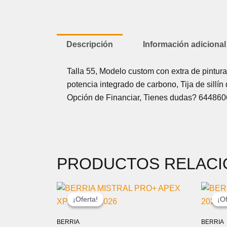
Descripción
Información adicional
Talla 55, Modelo custom con extra de pintur
potencia integrado de carbono, Tija de sillí
Opción de Financiar, Tienes dudas? 64486
PRODUCTOS RELAC
EL
EL
PRECIO
PRECIO
¡Oferta!
¡Oferta!
¡Of
¡Of
ORIGINAL
ACTUAL
ERA:
ES:
BERRIA
BERRIA
6.499,00 €.
5.799,00 €.