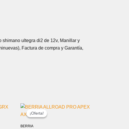
 shimano ultegra di2 de 12v, Manillar y
eminuevas), Factura de compra y Garantía,
EL
EL
PRECIO
PRECIO
¡Oferta!
¡Oferta!
L
ORIGINAL
ACTUAL
ERA:
ES:
BERRIA
0 €.
3.199,00 €.
2.879,00 €.