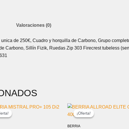
Valoraciones (0)
a unica de 250€, Cuadro y horquilla de Carbono, Grupo completo
n de Carbono, Sillín Fizik, Ruedas Zip 303 Firecrest tubeless (s
0631
IONADOS
EL
EL
EL
EL
PRECIO
PRECIO
PRECIO
PRECIO
erta!
erta!
¡Oferta!
¡Oferta!
ORIGINAL
ACTUAL
ORIGINAL
ACTUA
ERA:
ES:
ERA:
ES:
BERRIA
6.499,00 €.
5.799,00 €.
2.399,00 €.
2.159,0