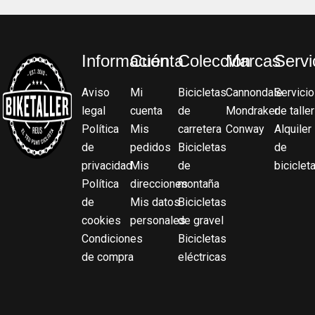
Información
Cuenta
Colección
Marcas
Servi
Aviso
Mi
Bicicletas
Cannondale
Servicio
legal
cuenta
de
Mondraker
de taller
Política
Mis
carretera
Conway
Alquiler
de
pedidos
Bicicletas
de
privacidad
Mis
de
biciclet
Política
direcciones
montaña
de
Mis datos
Bicicletas
cookies
personales
de gravel
Condiciones
Bicicletas
de compra
eléctricas