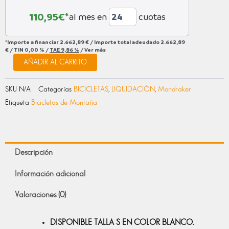
110,95
€*
al mes en
cuotas
*Importe a financiar
2.662,89 €
/
Importe total adeudado
2.662,89
€
/
TIN
0,00 %
/
TAE
9,86 %
/
Ver más
AÑADIR AL CARRITO
SKU
N/A
Categorías
BICICLETAS
,
LIQUIDACIÓN
,
Mondraker
Etiqueta
Bicicletas de Montaña
Descripción
Información adicional
Valoraciones (0)
DISPONIBLE TALLA S EN COLOR BLANCO.