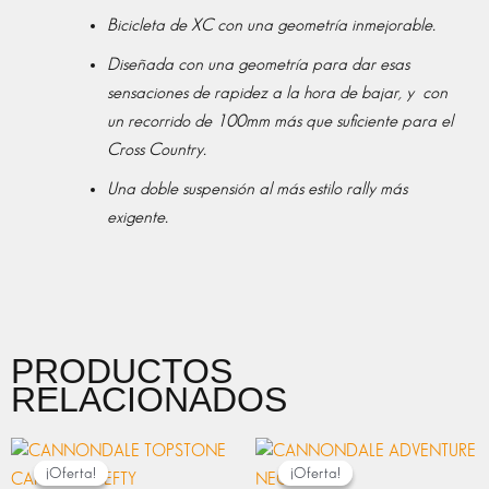
Bicicleta de XC con una geometría inmejorable.
Diseñada con una geometría para dar esas
sensaciones de rapidez a la hora de bajar, y con
un recorrido de 100mm más que suficiente para el
Cross Country.
Una doble suspensión al más estilo rally más
exigente.
PRODUCTOS
RELACIONADOS
EL
EL
EL
EL
PRECIO
PRECIO
PRECIO
PRECIO
¡Oferta!
¡Oferta!
¡Oferta!
¡Oferta!