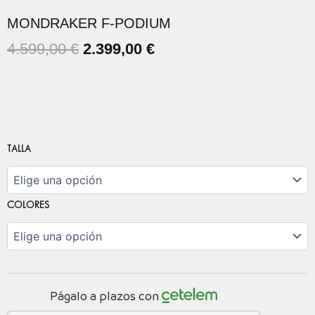
MONDRAKER F-PODIUM
EL
EL
4.599,00
€
2.399,00
€
PRECIO
PRECIO
ORIGINAL
ACTUAL
ERA:
ES:
4.599,00 €.
2.399,00 €.
MONDRAKER
TALLA
F-
PODIUM
cantidad
COLORES
Págalo a plazos con