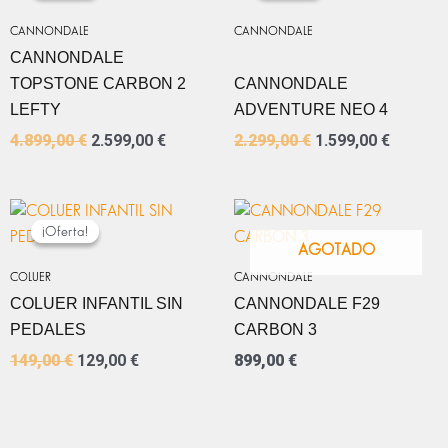
ORIGINAL
ACTUAL
ORIGINAL
ACTUA
ERA:
ES:
ERA:
ES:
CANNONDALE
CANNONDALE
4.899,00 €.
2.599,00 €.
2.299,00 €.
1.599,0
CANNONDALE
TOPSTONE CARBON 2
CANNONDALE
LEFTY
ADVENTURE NEO 4
4.899,00
€
2.599,00
€
2.299,00
€
1.599,00
€
EL
EL
PRECIO
PRECIO
¡Oferta!
¡Oferta!
ORIGINAL
ACTUAL
AGOTADO
ERA:
ES:
COLUER
CANNONDALE
149,00 €.
129,00 €.
COLUER INFANTIL SIN
CANNONDALE F29
PEDALES
CARBON 3
149,00
€
129,00
€
899,00
€