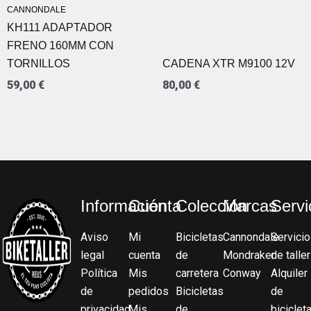
CANNONDALE
KH111 ADAPTADOR
FRENO 160MM CON
TORNILLOS
CADENA XTR M9100 12V
59,00
€
80,00
€
Información
Cuenta
Colección
Marcas
Servi
Aviso
Mi
Bicicletas
Cannondale
Servicio
legal
cuenta
de
Mondraker
de taller
Política
Mis
carretera
Conway
Alquiler
de
pedidos
Bicicletas
de
privacidad
Mis
de
biciclet