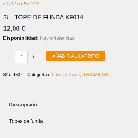
FUNDA KF014
2U. TOPE DE FUNDA KF014
12,00
€
2u.
Disponibilidad:
Hay existencias
TOPE
DE
FUNDA
AÑADIR AL CARRITO
-
+
KF014
cantidad
SKU
4534
Categorías
Cables y Guias
,
RECAMBIOS
Descripción
Topes de funda