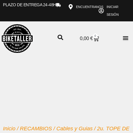
Ir
PLAZO DE ENTREGA 24-48H
ENCUENTRANOS
INICIAR
al
SESIÓN
contenido
0
CARRITO
0,00
€
Inicio
/
RECAMBIOS
/
Cables y Guias
/ 2u. TOPE DE