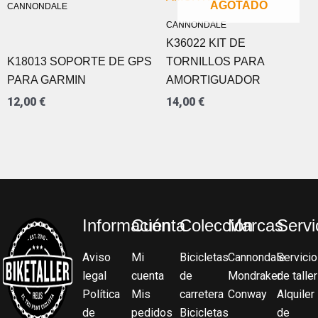
AGOTADO
CANNONDALE
CANNONDALE
K36022 KIT DE
K18013 SOPORTE DE GPS
TORNILLOS PARA
PARA GARMIN
AMORTIGUADOR
12,00
€
14,00
€
Información
Cuenta
Colección
Marcas
Servi
Aviso
Mi
Bicicletas
Cannondale
Servicio
legal
cuenta
de
Mondraker
de taller
Política
Mis
carretera
Conway
Alquiler
de
pedidos
Bicicletas
de