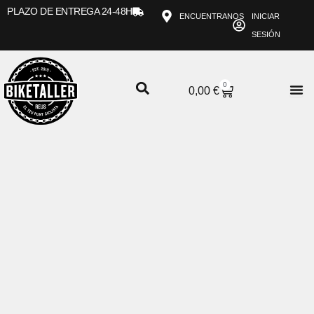
Ir
PLAZO DE ENTREGA 24-48H
ENCUENTRANOS
INICIAR
al
SESIÓN
contenido
0
CARRITO
0,00
€