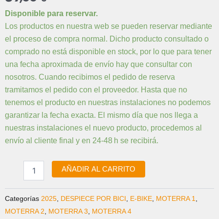
K36035
Disponible para reservar.
KIT
Los productos en nuestra web se pueden reservar mediante
DE
el proceso de compra normal. Dicho producto consultado o
RODAMIENTOS
DEL
comprado no está disponible en stock, por lo que para tener
BASCULANTE
una fecha aproximada de envío hay que consultar con
cantidad
nosotros. Cuando recibimos el pedido de reserva
tramitamos el pedido con el proveedor. Hasta que no
tenemos el producto en nuestras instalaciones no podemos
garantizar la fecha exacta. El mismo día que nos llega a
nuestras instalaciones el nuevo producto, procedemos al
envío al cliente final y en 24-48 h se recibirá.
AÑADIR AL CARRITO
Categorías
2025
,
DESPIECE POR BICI
,
E-BIKE
,
MOTERRA 1
,
MOTERRA 2
,
MOTERRA 3
,
MOTERRA 4