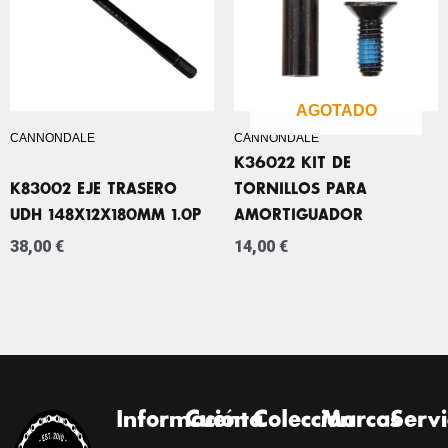
AGOTADO
CANNONDALE
CANNONDALE
K36022 KIT DE
K83002 EJE TRASERO
TORNILLOS PARA
UDH 148X12X180MM 1.0P
AMORTIGUADOR
38,00
€
14,00
€
Información
Cuenta
Colección
Marcas
Servi