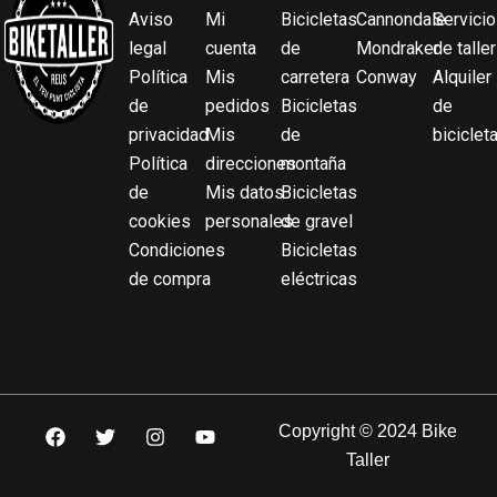
Aviso
Mi
Bicicletas
Cannondale
Servicio
legal
cuenta
de
Mondraker
de taller
Política
Mis
carretera
Conway
Alquiler
de
pedidos
Bicicletas
de
privacidad
Mis
de
biciclet
Política
direcciones
montaña
de
Mis datos
Bicicletas
cookies
personales
de gravel
Condiciones
Bicicletas
de compra
eléctricas
F
T
I
Y
Copyright © 2024 Bike
a
w
n
o
Taller
c
i
s
u
e
t
t
t