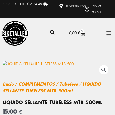
Ir
PLAZO DE ENTREGA 24-48H
ENCUENTRANOS
INICIAR
al
SESIÓN
contenido
0
CARRITO
0,00
€
Inicio
/
COMPLEMENTOS
/
Tubeless
/ LÍQUIDO
SELLANTE TUBELESS MTB 500ml
LÍQUIDO SELLANTE TUBELESS MTB 500ML
15,00
€