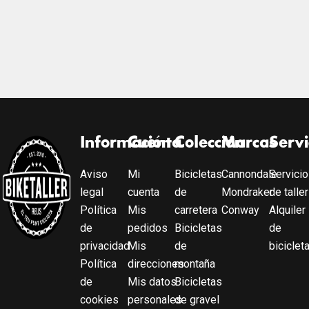
Información
Cuenta
Colección
Marcas
Servi
Aviso
Mi
Bicicletas
Cannondale
Servicio
legal
cuenta
de
Mondraker
de taller
Política
Mis
carretera
Conway
Alquiler
de
pedidos
Bicicletas
de
privacidad
Mis
de
biciclet
Política
direcciones
montaña
de
Mis datos
Bicicletas
cookies
personales
de gravel