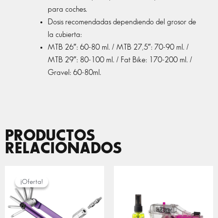
para coches.
Dosis recomendadas dependiendo del grosor de
la cubierta:
MTB 26″: 60-80 ml. / MTB 27,5″: 70-90 ml. /
MTB 29″: 80-100 ml. / Fat Bike: 170-200 ml. /
Gravel: 60-80ml.
PRODUCTOS
RELACIONADOS
EL
EL
PRECIO
PRECIO
¡Oferta!
¡Oferta!
ORIGINAL
ACTUAL
ERA:
ES:
31,95 €.
22,37 €.