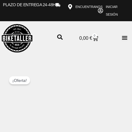
Ir
PLAZO DE ENTREGA 24-48H
ENCUENTRANOS
INICIAR
al
SESIÓN
contenido
0
CARRITO
0,00
€
¡Oferta!