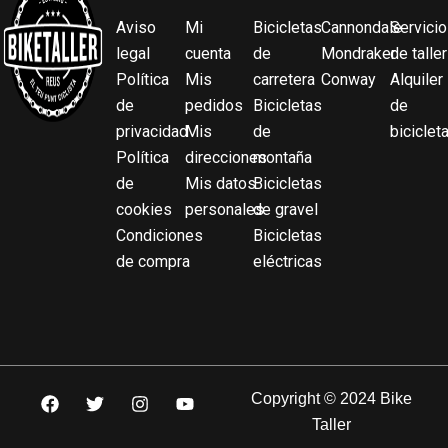
Aviso
Mi
Bicicletas
Cannondale
Servicio
legal
cuenta
de
Mondraker
de taller
Política
Mis
carretera
Conway
Alquiler
de
pedidos
Bicicletas
de
privacidad
Mis
de
biciclet
Política
direcciones
montaña
de
Mis datos
Bicicletas
cookies
personales
de gravel
Condiciones
Bicicletas
de compra
eléctricas
F
T
I
Y
Copyright © 2024 Bike
a
w
n
o
Taller
c
i
s
u
e
t
t
t