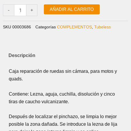
TUBELESS
ERA:
ES:
MOTO
AÑADIR AL CARRITO
-
+
19,99 €.
9,99 €.
cantidad
SKU
00003686
Categorías
COMPLEMENTOS
,
Tubeless
Descripción
Caja reparación de ruedas sin cámara, para motos y
quads.
Contiene: Lezna, aguja, cuchilla, disolución y cinco
tiras de caucho vulcanizante.
Después de localizar el pinchazo, se limpia lo mejor
posible la zona dañada. Se introduce la lezna de lija