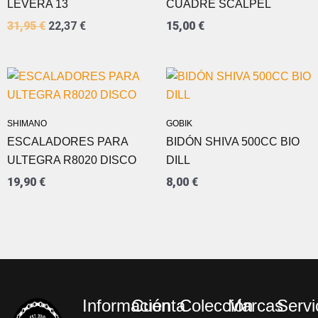
LEVERA 13
CUADRE SCALPEL
31,95
€
22,37
€
15,00
€
SHIMANO
GOBIK
ESCALADORES PARA
BIDÓN SHIVA 500CC BIO
ULTEGRA R8020 DISCO
DILL
19,90
€
8,00
€
Información
Cuenta
Colección
Marcas
Servi