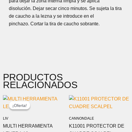
para dejar la zona interna limpia y se aplica
disolución. Dejar secar cinco minutos. Se sujeta la tira
de caucho a la lezna y se introduce en el
pinchazo. Cortar la tira de caucho sobrante.
PRODUCTOS
RELACIONADOS
EL
EL
PRECIO
PRECIO
¡Oferta!
¡Oferta!
ORIGINAL
ACTUAL
ERA:
ES:
LIV
CANNONDALE
31,95 €.
22,37 €.
MULTI HERRAMIENTA
K11001 PROTECTOR DE