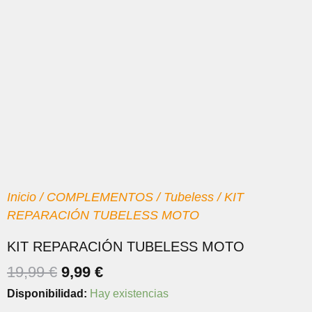
Inicio
/
COMPLEMENTOS
/
Tubeless
/ KIT
REPARACIÓN TUBELESS MOTO
KIT REPARACIÓN TUBELESS MOTO
EL
EL
19,99
€
9,99
€
PRECIO
PRECIO
KIT
Disponibilidad:
Hay existencias
ORIGINAL
ACTUAL
REPARACIÓN