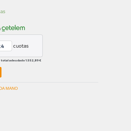
ias
n
cuotas
 total adeudado
1.552,89 €
DA MANO