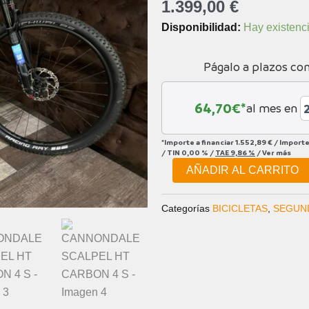
1.399,00
€
CANNONDALE
Disponibilidad:
Hay existenc
SCALPEL
HT
Págalo a plazos co
CARBON
4
S
64,70
€*
al mes en
cantidad
*Importe a financiar
1.552,89 €
/
Importe
/
TIN
0,00 %
/
TAE
9,86 %
/
Ver más
AÑADIR AL CARRITO
Categorías
BICICLETAS
,
SEGUN