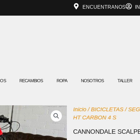
ENCUENTRANOS
I
IOS
RECAMBIOS
ROPA
NOSOTROS
TALLER
Inicio
/
BICICLETAS
/
SEG
HT CARBON 4 S
CANNONDALE SCALPE