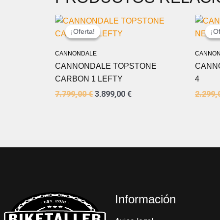
EL
EL
PRECIO
PRECIO
¡Oferta!
¡Oferta!
¡Of
¡Of
ORIGINAL
ACTUAL
ERA:
ES:
CANNONDALE
CANNON
7.799,00 €.
3.899,00 €.
CANNONDALE TOPSTONE
CANN
CARBON 1 LEFTY
4
7.799,00
€
3.899,00
€
2.299,
Información