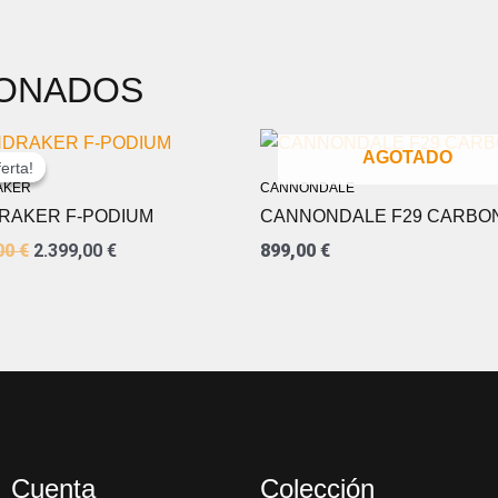
IONADOS
EL
EL
AGOTADO
PRECIO
PRECIO
erta!
erta!
ORIGINAL
ACTUAL
AKER
CANNONDALE
ERA:
ES:
RAKER F-PODIUM
CANNONDALE F29 CARBON
4.599,00 €.
2.399,00 €.
00
€
2.399,00
€
899,00
€
Cuenta
Colección