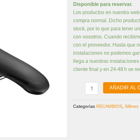
PRECIO
PRE
Scoop
Disponible para reservar.
ORIGINAL
ACT
Cromo
Los productos en nuestra web
Radius
ERA:
ES:
compra normal. Dicho product
Saddle
80,00 €.
68,0
142
stock, por lo que para tener 
cantidad
con nosotros. Cuando recibimo
con el proveedor. Hasta que n
instalaciones no podemos gara
llega a nuestras instalacione
cliente final y en 24-48 h se re
AÑADIR AL 
Categorías
RECAMBIOS
,
Sillines