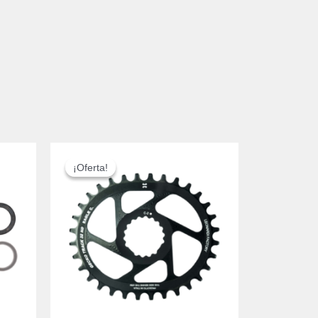
EL
EL
PRECIO
PRECIO
¡Oferta!
¡Oferta!
ORIGINAL
ACTUAL
ERA:
ES:
74,00 €.
44,99 €.