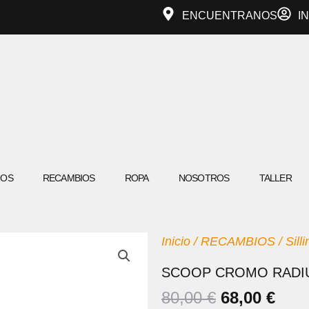
ENCUENTRANOS
I
IOS
RECAMBIOS
ROPA
NOSOTROS
TALLER
Inicio
/
RECAMBIOS
/
Sill
SCOOP CROMO RADIU
EL
EL
80,00
€
68,00
€