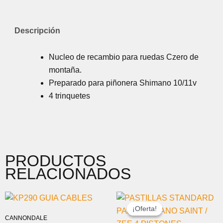
Descripción
Nucleo de recambio para ruedas Czero de
montaña.
Preparado para piñonera Shimano 10/11v
4 trinquetes
PRODUCTOS
RELACIONADOS
EL
EL
PRECIO
PRECIO
¡Oferta!
¡Oferta!
ORIGINAL
ACTUAL
CANNONDALE