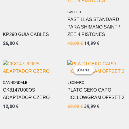
ERA:
ES:
18,00 €.
14,99 €.
GALFER
PASTILLAS STANDARD
PARA SHIMANO SAINT /
KP290 GUIA CABLES
ZEE 4 PISTONES
26,00
€
18,00
€
14,99
€
EL
EL
PRECIO
PRECIO
¡Oferta!
¡Oferta!
ORIGINAL
ACTUAL
ERA:
ES:
CANNONDALE
LEONARDI
69,00 €.
39,99 €.
CK8147U00OS
PLATO GEKO CAPO
ADAPTADOR CZERO
HOLLOWGRAM OFFSET 2
12,00
€
69,00
€
39,99
€