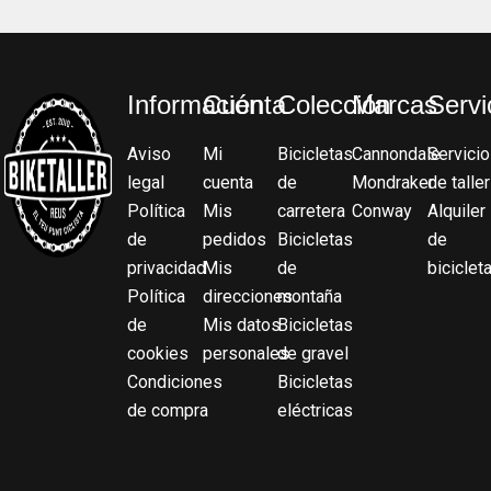
Información
Cuenta
Colección
Marcas
Servi
Aviso
Mi
Bicicletas
Cannondale
Servicio
legal
cuenta
de
Mondraker
de taller
Política
Mis
carretera
Conway
Alquiler
de
pedidos
Bicicletas
de
privacidad
Mis
de
biciclet
Política
direcciones
montaña
de
Mis datos
Bicicletas
cookies
personales
de gravel
Condiciones
Bicicletas
de compra
eléctricas