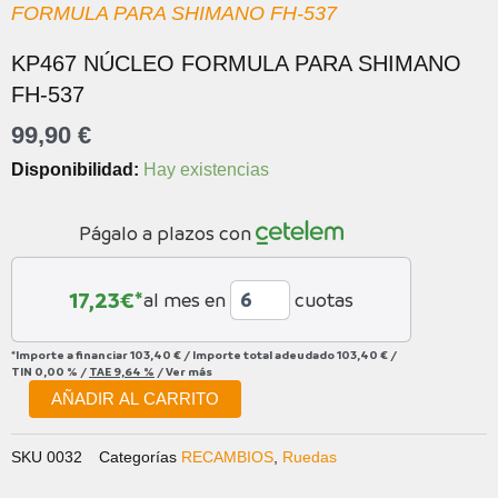
FORMULA PARA SHIMANO FH-537
KP467 NÚCLEO FORMULA PARA SHIMANO
FH-537
99,90
€
KP467
Disponibilidad:
Hay existencias
NÚCLEO
FORMULA
Págalo a plazos con
PARA
SHIMANO
FH-
17,23
€*
al mes en
cuotas
537
cantidad
*Importe a financiar
103,40 €
/
Importe total adeudado
103,40 €
/
TIN
0,00 %
/
TAE
9,64 %
/
Ver más
AÑADIR AL CARRITO
SKU
0032
Categorías
RECAMBIOS
,
Ruedas