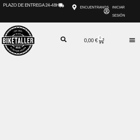
Ir
PLAZO DE ENTREGA 24-48H
ENCUENTRANOS
INICIAR
al
SESIÓN
contenido
0
CARRITO
0,00
€