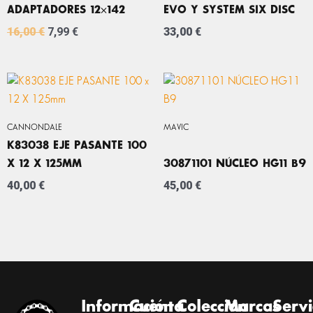
ADAPTADORES 12×142
EVO Y SYSTEM SIX DISC
16,00
€
7,99
€
33,00
€
CANNONDALE
MAVIC
K83038 EJE PASANTE 100
X 12 X 125MM
30871101 NÚCLEO HG11 B9
40,00
€
45,00
€
Información
Cuenta
Colección
Marcas
Servi