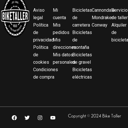
Aviso
Mi
Bicicletas
Cannondale
Servicio
legal
cuenta
de
Mondraker
de taller
Política
Mis
carretera
Conway
Alquiler
de
pedidos
Bicicletas
de
privacidad
Mis
de
biciclet
Política
direcciones
montaña
de
Mis datos
Bicicletas
cookies
personales
de gravel
Condiciones
Bicicletas
de compra
eléctricas
F
T
I
Y
Copyright © 2024 Bike Taller
a
w
n
o
c
i
s
u