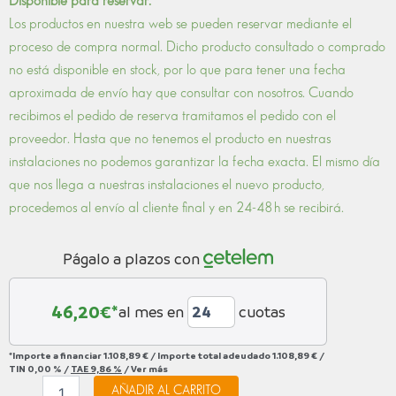
Disponible para reservar.
XC-
ORIGINAL
ACTUAL
Los productos en nuestra web se pueden reservar mediante el
SL
ERA:
ES:
proceso de compra normal. Dicho producto consultado o comprado
25
1.125,00 €.
999,00 €.
XD,
no está disponible en stock, por lo que para tener una fecha
SHIMANO
aproximada de envío hay que consultar con nosotros. Cuando
AI
recibimos el pedido de reserva tramitamos el pedido con el
Rear
proveedor. Hasta que no tenemos el producto en nuestras
Wheel
cantidad
instalaciones no podemos garantizar la fecha exacta. El mismo día
que nos llega a nuestras instalaciones el nuevo producto,
procedemos al envío al cliente final y en 24-48 h se recibirá.
Págalo a plazos con
46,20
€*
al mes en
cuotas
*Importe a financiar
1.108,89 €
/
Importe total adeudado
1.108,89 €
/
TIN
0,00 %
/
TAE
9,86 %
/
Ver más
AÑADIR AL CARRITO