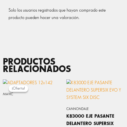
Solo los usuarios registrados que hayan comprado este
producto pueden hacer una valoración.
PRODUCTOS
RELACIONADOS
EL
EL
PRECIO
PRECIO
¡Oferta!
¡Oferta!
ORIGINAL
ACTUAL
MAVIC
ERA:
ES:
16,00 €.
7,99 €.
CANNONDALE
K83000 EJE PASANTE
DELANTERO SUPERSIX