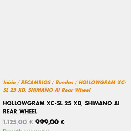
Inicio
/
RECAMBIOS
/
Ruedas
/ HOLLOWGRAM XC-
SL 25 XD, SHIMANO AI Rear Wheel
HOLLOWGRAM XC-SL 25 XD, SHIMANO AI
REAR WHEEL
EL
EL
1.125,00
€
999,00
€
PRECIO
PRECIO
HOLLOWGRAM