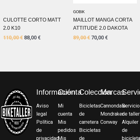
GOBIK
CULOTTE CORTO MATT
MAILLOT MANGA CORTA
2.0 K10
ATTITUDE 2.0 DAKOTA
110,00
€
88,00
€
89,00
€
70,00
€
Información
Cuenta
Colección
Marcas
Servi
Aviso
Mi
Bicicletas
Cannondale
Servicio
legal
cuenta
de
Mondraker
de taller
Política
Mis
carretera
Conway
Alquiler
de
pedidos
Bicicletas
de
privacidad
Mis
de
biciclet