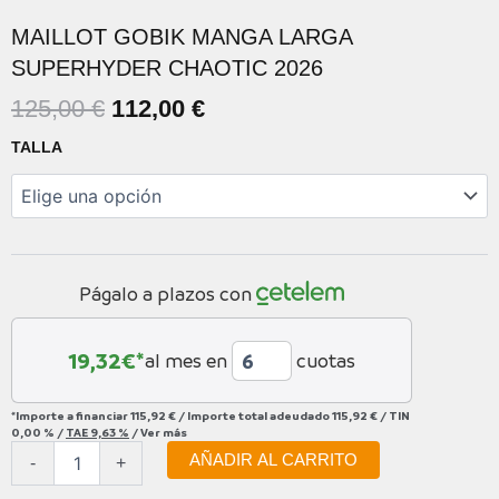
MAILLOT GOBIK MANGA LARGA
SUPERHYDER CHAOTIC 2026
EL
EL
125,00
€
112,00
€
PRECIO
PRECIO
MAILLOT
TALLA
ORIGINAL
ACTUAL
GOBIK
MANGA
ERA:
ES:
LARGA
125,00 €.
112,00 €.
SUPERHYDER
CHAOTIC
2026
Págalo a plazos con
cantidad
19,32
€*
al mes en
cuotas
*Importe a financiar
115,92 €
/
Importe total adeudado
115,92 €
/
TIN
0,00 %
/
TAE
9,63 %
/
Ver más
AÑADIR AL CARRITO
-
+