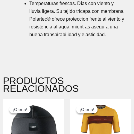
Temperaturas frescas. Días con viento y
lluvia ligera. Su tejido tricapa con membrana
Polartec® ofrece protección frente al viento y
resistencia al agua, mientras asegura una
buena transpirabilidad y elasticidad.
PRODUCTOS
RELACIONADOS
EL
EL
EL
EL
PRECIO
PRECIO
PRECIO
PRECIO
¡Oferta!
¡Oferta!
¡Oferta!
¡Oferta!
ORIGINAL
ACTUAL
ORIGINAL
ACTUAL
ERA:
ES:
ERA:
ES:
25,00 €.
20,00 €.
80,00 €.
60,00 €.