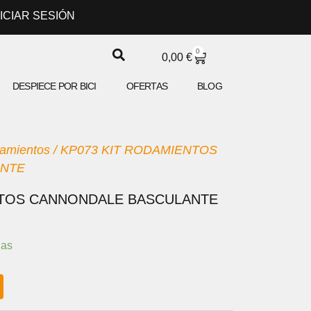
NICIAR SESIÓN
0
CARRITO
0,00
€
DESPIECE POR BICI
OFERTAS
BLOG
amientos
/ KP073 KIT RODAMIENTOS
ANTE
NTOS CANNONDALE BASCULANTE
ias