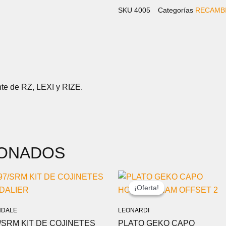
cantidad
SKU
4005
Categorías
RECAMB
nte de RZ, LEXI y RIZE.
IONADOS
EL
EL
PRECIO
PRECIO
¡Oferta!
¡Oferta!
ORIGINAL
ACTUAL
ERA:
ES:
DALE
LEONARDI
69,00 €.
39,99 €.
/SRM KIT DE COJINETES
PLATO GEKO CAPO