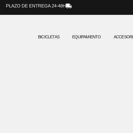
Ir
PLAZO DE ENTREGA 24-48H
al
contenido
BICICLETAS
EQUIPAMIENTO
ACCESOR