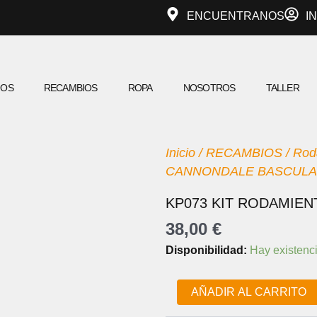
ENCUENTRANOS
I
IOS
RECAMBIOS
ROPA
NOSOTROS
TALLER
Inicio
/
RECAMBIOS
/
Rod
CANNONDALE BASCUL
KP073 KIT RODAMIE
38,00
€
KP073
Disponibilidad:
Hay existenc
KIT
RODAMIENTOS
CANNONDALE
AÑADIR AL CARRITO
BASCULANTE