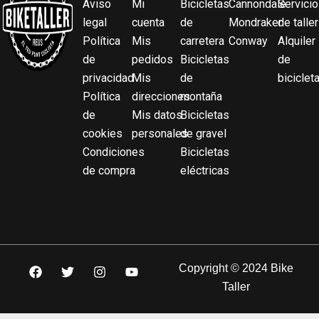
Aviso
Mi
Bicicletas
Cannondale
Servicio
legal
cuenta
de
Mondraker
de taller
Política
Mis
carretera
Conway
Alquiler
de
pedidos
Bicicletas
de
privacidad
Mis
de
biciclet
Política
direcciones
montaña
de
Mis datos
Bicicletas
cookies
personales
de gravel
Condiciones
Bicicletas
de compra
eléctricas
F
T
I
Y
Copyright © 2024 Bike
a
w
n
o
Taller
c
i
s
u
e
t
t
t
b
t
a
u