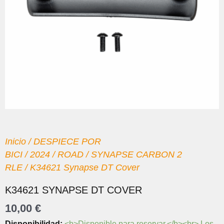
Inicio
/
DESPIECE POR
BICI
/
2024
/
ROAD
/
SYNAPSE CARBON 2
RLE
/ K34621 Synapse DT Cover
K34621 SYNAPSE DT COVER
10,00
€
K34621
Disponibilidad:
<b>Disponible para reservar.</b><br> Los