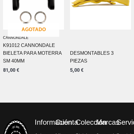
AGOTADO
CANNONDALE
K91012 CANNONDALE
BIELETA PARA MOTERRA
DESMONTABLES 3
SM 40MM
PIEZAS
81,00
€
5,00
€
Información
Cuenta
Colección
Marcas
Servi