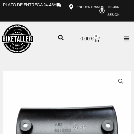
Ir
PLAZO DE ENTREGA 24-48H
ENCUENTRANOS
INICIAR
al
SESIÓN
contenido
0
CARRITO
0,00
€