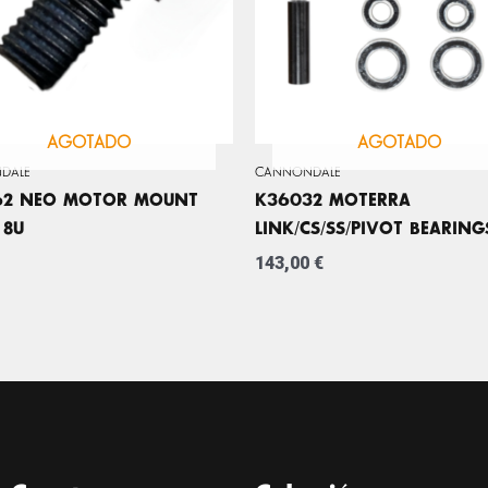
AGOTADO
AGOTADO
DALE
CANNONDALE
62 NEO MOTOR MOUNT
K36032 MOTERRA
 8U
LINK/CS/SS/PIVOT BEARING
143,00
€