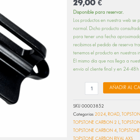
29,00
€
K33032
Disponible para reservar.
Topstone
Los productos en nuestra web se
Crb
normal. Dicho producto consultado
FD
Hanger
para tener una fecha aproximada
v2
recibimos el pedido de reserva t
cantidad
tenemos el producto en nuestras 
El mismo día que nos llega a nues
envío al cliente final y en 24-48 h 
AÑADIR AL C
SKU
00003852
Categorías
2024
,
ROAD
,
TOPSTON
TOPSTONE CARBON 2 L
,
TOPSTON
TOPSTONE CARBON 4
,
TOPSTONE
TOPSTONE CARBON RIVAL AXS