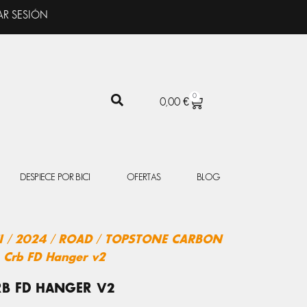
AR SESIÓN
0
CARRITO
0,00
€
DESPIECE POR BICI
OFERTAS
BLOG
I
/
2024
/
ROAD
/
TOPSTONE CARBON
 Crb FD Hanger v2
RB FD HANGER V2