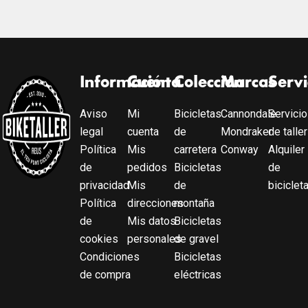
Información
Cuenta
Colección
Marcas
Servi
Aviso
Mi
Bicicletas
Cannondale
Servicio
legal
cuenta
de
Mondraker
de taller
Política
Mis
carretera
Conway
Alquiler
de
pedidos
Bicicletas
de
privacidad
Mis
de
biciclet
Política
direcciones
montaña
de
Mis datos
Bicicletas
cookies
personales
de gravel
Condiciones
Bicicletas
de compra
eléctricas