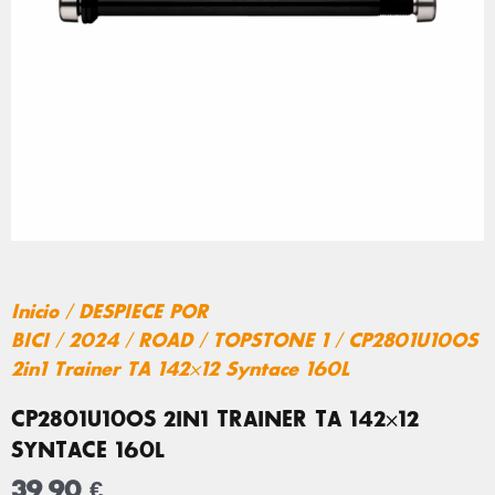
Inicio
/
DESPIECE POR
BICI
/
2024
/
ROAD
/
TOPSTONE 1
/ CP2801U10OS
2in1 Trainer TA 142×12 Syntace 160L
CP2801U10OS 2IN1 TRAINER TA 142×12
SYNTACE 160L
39,90
€