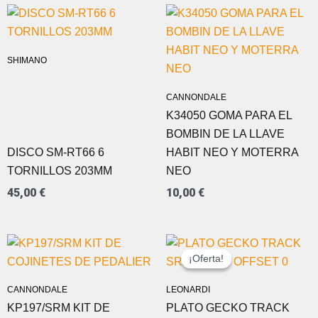
SHIMANO
CANNONDALE
K34050 GOMA PARA EL
BOMBIN DE LA LLAVE
DISCO SM-RT66 6
HABIT NEO Y MOTERRA
TORNILLOS 203MM
NEO
45,00
€
10,00
€
EL
EL
PRECIO
PRECIO
¡Oferta!
¡Oferta!
ORIGINAL
ACTUAL
ERA:
ES:
CANNONDALE
LEONARDI
74,00 €.
39,99 €.
KP197/SRM KIT DE
PLATO GECKO TRACK