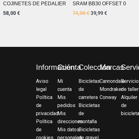
COJINETES DE PEDALIER
SRAM BB30 OFFSET 0
58,00
€
74,00
€
39,99
€
Información
Cuenta
Colección
Marcas
Servi
Aviso
Mi
Bicicletas
Cannondale
Servicio
legal
cuenta
de
Mondraker
de taller
Política
Mis
carretera
Conway
Alquiler
de
pedidos
Bicicletas
de
privacidad
Mis
de
biciclet
Política
direcciones
montaña
de
Mis datos
Bicicletas
cookies
personales
de gravel