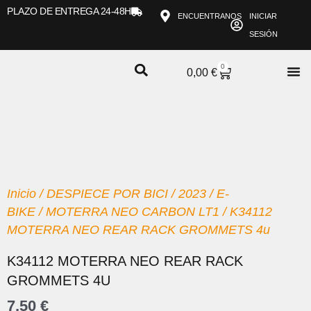
Ir
PLAZO DE ENTREGA 24-48H
ENCUENTRANOS
INICIAR
al
SESIÓN
contenido
0
CARRITO
0,00
€
Inicio
/
DESPIECE POR BICI
/
2023
/
E-
BIKE
/
MOTERRA NEO CARBON LT1
/ K34112
MOTERRA NEO REAR RACK GROMMETS 4u
K34112 MOTERRA NEO REAR RACK
GROMMETS 4U
7,50
€