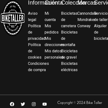
Información
Cuenta
Colección
Marcas
Servi
Aviso
Mi
Bicicletas
Cannondale
Servicio
legal
cuenta
de
Mondraker
de taller
Política
Mis
carretera
Conway
Alquiler
de
pedidos
Bicicletas
de
privacidad
Mis
de
biciclet
Política
direcciones
montaña
de
Mis datos
Bicicletas
cookies
personales
de gravel
Condiciones
Bicicletas
de compra
eléctricas
F
T
I
Y
Copyright © 2024 Bike Taller
a
w
n
o