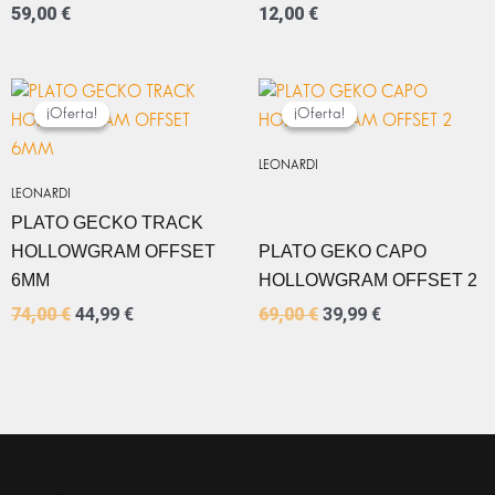
59,00
€
12,00
€
EL
EL
EL
EL
PRECIO
PRECIO
PRECIO
PRECIO
¡Oferta!
¡Oferta!
¡Oferta!
¡Oferta!
ORIGINAL
ACTUAL
ORIGINAL
ACTUAL
ERA:
ES:
ERA:
ES:
LEONARDI
74,00 €.
44,99 €.
69,00 €.
39,99 €.
LEONARDI
PLATO GECKO TRACK
HOLLOWGRAM OFFSET
PLATO GEKO CAPO
6MM
HOLLOWGRAM OFFSET 2
74,00
€
44,99
€
69,00
€
39,99
€