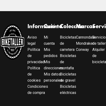
Información
Cuenta
Colección
Marcas
Servi
Aviso
Mi
Bicicletas
Cannondale
Servicio
legal
cuenta
de
Mondraker
de taller
Política
Mis
carretera
Conway
Alquiler
de
pedidos
Bicicletas
de
privacidad
Mis
de
biciclet
Política
direcciones
montaña
de
Mis datos
Bicicletas
cookies
personales
de gravel
Condiciones
Bicicletas
de compra
eléctricas