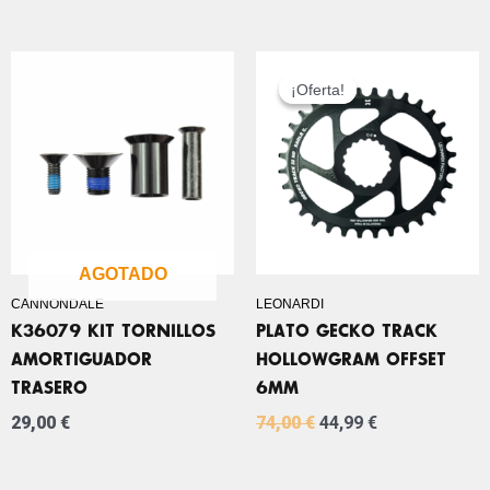
EL
EL
PRECIO
PRECIO
¡Oferta!
¡Oferta!
ORIGINAL
ACTUAL
ERA:
ES:
74,00 €.
44,99 €.
AGOTADO
CANNONDALE
LEONARDI
K36079 KIT TORNILLOS
PLATO GECKO TRACK
AMORTIGUADOR
HOLLOWGRAM OFFSET
TRASERO
6MM
29,00
€
74,00
€
44,99
€