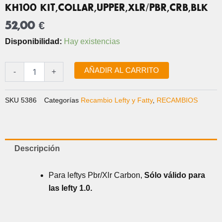
KH100 KIT,COLLAR,UPPER,XLR/PBR,CRB,BLK
52,00
€
KH100
Disponibilidad:
Hay existencias
KIT,COLLAR,UPPER,XLR/PBR,CRB,BLK
cantidad
AÑADIR AL CARRITO
-
+
SKU
5386
Categorías
Recambio Lefty y Fatty
,
RECAMBIOS
Descripción
Para leftys Pbr/Xlr Carbon,
Sólo válido para
las lefty 1.0.