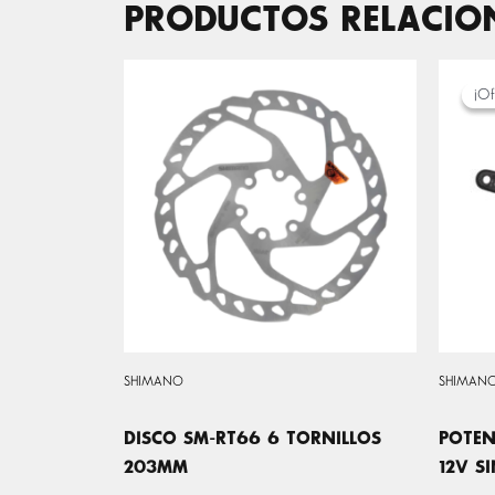
PRODUCTOS RELACI
¡Of
¡Of
SHIMANO
SHIMAN
DISCO SM-RT66 6 TORNILLOS
POTEN
203MM
12V S