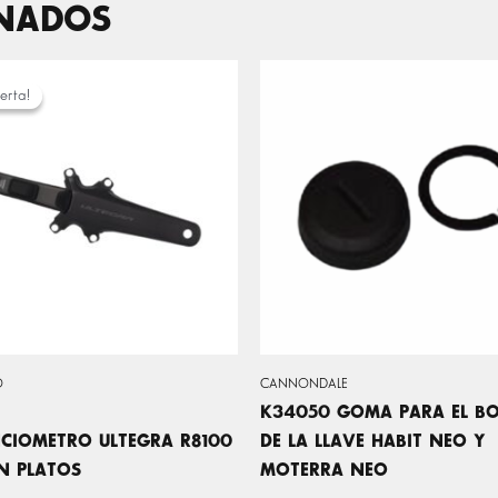
ONADOS
EL
EL
PRECIO
PRECIO
erta!
erta!
ORIGINAL
ACTUAL
ERA:
ES:
1.199,00 €.
699,00 €.
O
CANNONDALE
K34050 GOMA PARA EL B
CIOMETRO ULTEGRA R8100
DE LA LLAVE HABIT NEO Y
IN PLATOS
MOTERRA NEO