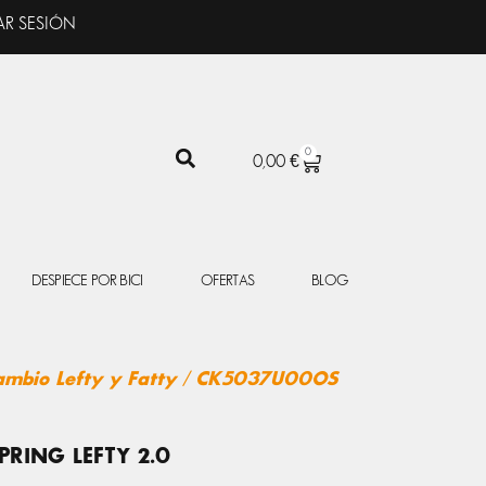
AR SESIÓN
0
CARRITO
0,00
€
DESPIECE POR BICI
OFERTAS
BLOG
ambio Lefty y Fatty
/ CK5037U00OS
RING LEFTY 2.0