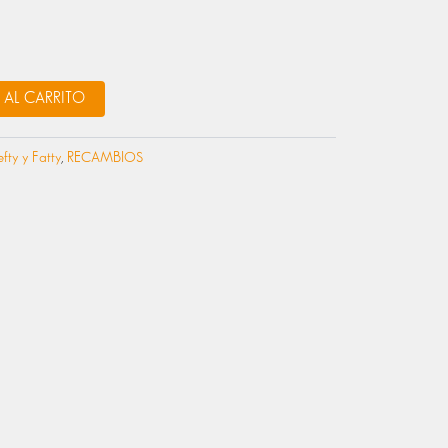
RECIO
CTUAL
:
 AL CARRITO
9,99 €.
fty y Fatty
,
RECAMBIOS