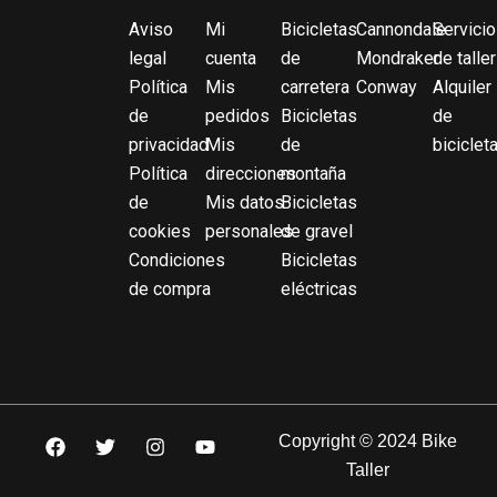
Aviso
Mi
Bicicletas
Cannondale
Servicio
legal
cuenta
de
Mondraker
de taller
Política
Mis
carretera
Conway
Alquiler
de
pedidos
Bicicletas
de
privacidad
Mis
de
biciclet
Política
direcciones
montaña
de
Mis datos
Bicicletas
cookies
personales
de gravel
Condiciones
Bicicletas
de compra
eléctricas
F
T
I
Y
Copyright © 2024 Bike
a
w
n
o
Taller
c
i
s
u
e
t
t
t