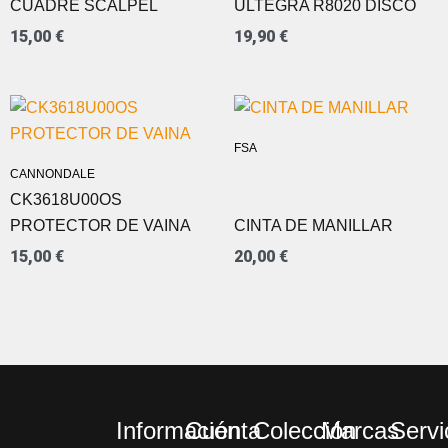
CUADRE SCALPEL
ULTEGRA R8020 DISCO
15,00
€
19,90
€
FSA
CANNONDALE
CK3618U00OS
PROTECTOR DE VAINA
CINTA DE MANILLAR
15,00
€
20,00
€
Información
Cuenta
Colección
Marcas
Servi