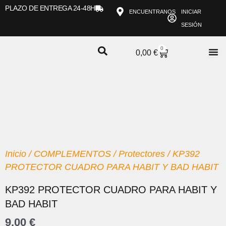
Ir
PLAZO DE ENTREGA 24-48H
ENCUENTRANOS
INICIAR
al
SESIÓN
contenido
0
CARRITO
0,00
€
Inicio
/
COMPLEMENTOS
/
Protectores
/ KP392
PROTECTOR CUADRO PARA HABIT Y BAD HABIT
KP392 PROTECTOR CUADRO PARA HABIT Y
BAD HABIT
9,00
€