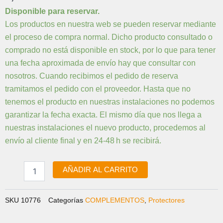
KP392
Disponible para reservar.
PROTECTOR
Los productos en nuestra web se pueden reservar mediante
CUADRO
el proceso de compra normal. Dicho producto consultado o
PARA
HABIT
comprado no está disponible en stock, por lo que para tener
Y
una fecha aproximada de envío hay que consultar con
BAD
nosotros. Cuando recibimos el pedido de reserva
HABIT
tramitamos el pedido con el proveedor. Hasta que no
cantidad
tenemos el producto en nuestras instalaciones no podemos
garantizar la fecha exacta. El mismo día que nos llega a
nuestras instalaciones el nuevo producto, procedemos al
envío al cliente final y en 24-48 h se recibirá.
AÑADIR AL CARRITO
SKU
10776
Categorías
COMPLEMENTOS
,
Protectores