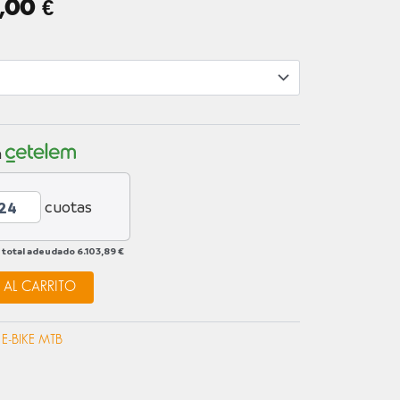
EL
9,00
€
O
PRECIO
NAL
ACTUAL
ES:
,00 €.
5.499,00 €.
n
cuotas
 total adeudado
6.103,89 €
 AL CARRITO
a E-BIKE MTB