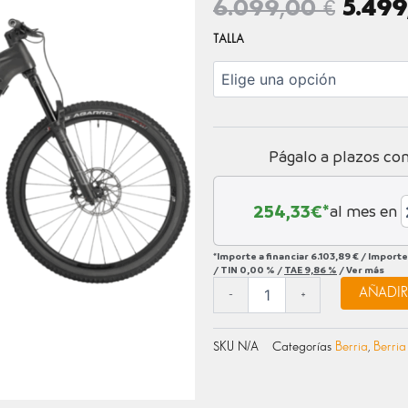
EL
6.099,00
€
5.49
PRECI
MAKO
TALLA
GT
ORIGI
PRO
ERA:
+
6.099
EAGLE
90
2026
Págalo a plazos co
cantidad
254,33
€*
al mes en
*Importe a financiar
6.103,89 €
/
Importe
/
TIN
0,00 %
/
TAE
9,86 %
/
Ver más
AÑADIR
-
+
SKU
N/A
Categorías
Berria
,
Berri