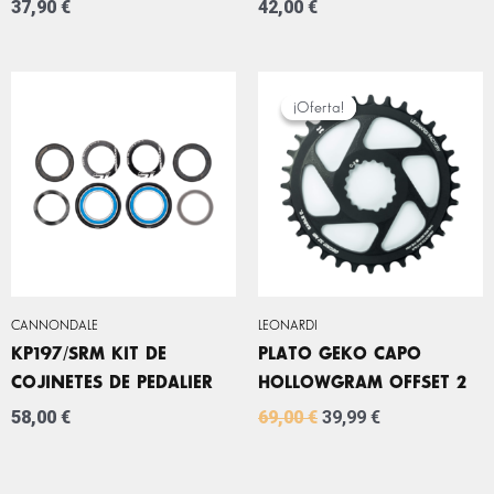
37,90
€
42,00
€
EL
EL
PRECIO
PRECIO
¡Oferta!
¡Oferta!
ORIGINAL
ACTUAL
ERA:
ES:
69,00 €.
39,99 €.
CANNONDALE
LEONARDI
KP197/SRM KIT DE
PLATO GEKO CAPO
COJINETES DE PEDALIER
HOLLOWGRAM OFFSET 2
58,00
€
69,00
€
39,99
€