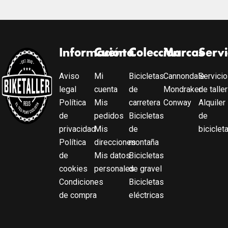
Información
Cuenta
Colección
Marcas
Servi
Aviso
Mi
Bicicletas
Cannondale
Servicio
legal
cuenta
de
Mondraker
de taller
Política
Mis
carretera
Conway
Alquiler
de
pedidos
Bicicletas
de
privacidad
Mis
de
biciclet
Política
direcciones
montaña
de
Mis datos
Bicicletas
cookies
personales
de gravel
Condiciones
Bicicletas
de compra
eléctricas