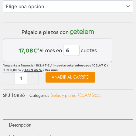
R8100
ERA:
ES:
12V
140,00 €.
99,00 €.
ASYMETRIC
50T
cantidad
Págalo a plazos con
17,08
€*
al mes en
cuotas
*Importe a financiar
102,47 €
/
Importe total adeudado
102,47 €
/
TIN
0,00 %
/
TAE
9,65 %
/
Ver más
AÑADIR AL CARRITO
-
+
SKU
10886
Categorías
Bielas y platos
,
RECAMBIOS
Descripción