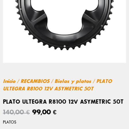
Inicio
/
RECAMBIOS
/
Bielas y platos
/ PLATO
ULTEGRA R8100 12V ASYMETRIC 50T
PLATO ULTEGRA R8100 12V ASYMETRIC 50T
EL
EL
140,00
€
99,00
€
PRECIO
PRECIO
PLATO
PLATOS
ULTEGRA
ORIGINAL
ACTUAL