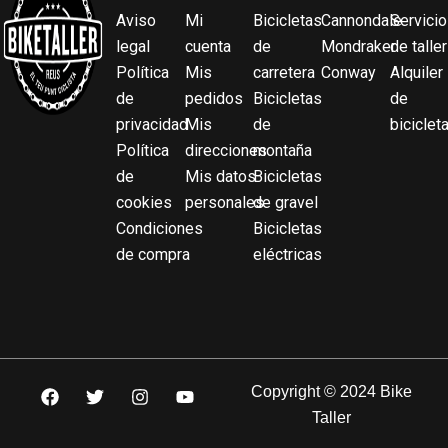
Aviso
Mi
Bicicletas
Cannondale
Servicio
legal
cuenta
de
Mondraker
de taller
Política
Mis
carretera
Conway
Alquiler
de
pedidos
Bicicletas
de
privacidad
Mis
de
biciclet
Política
direcciones
montaña
de
Mis datos
Bicicletas
cookies
personales
de gravel
Condiciones
Bicicletas
de compra
eléctricas
F
T
I
Y
Copyright © 2024 Bike
a
w
n
o
Taller
c
i
s
u
e
t
t
t