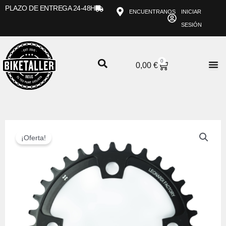
Ir
PLAZO DE ENTREGA 24-48H
ENCUENTRANOS
INICIAR
al
SESIÓN
contenido
0
CARRITO
0,00
€
¡Oferta!