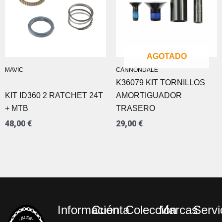
AGOTADO
MAVIC
CANNONDALE
K36079 KIT TORNILLOS
KIT ID360 2 RATCHET 24T
AMORTIGUADOR
+ MTB
TRASERO
48,00
€
29,00
€
Información
Cuenta
Colección
Marcas
Servi