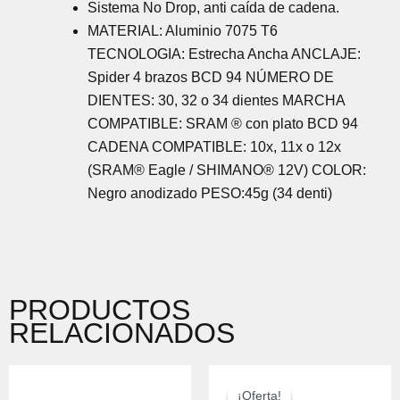
Sistema No Drop, anti caída de cadena.
MATERIAL: Aluminio 7075 T6
TECNOLOGIA: Estrecha Ancha ANCLAJE:
Spider 4 brazos BCD 94 NÚMERO DE
DIENTES: 30, 32 o 34 dientes MARCHA
COMPATIBLE: SRAM ® con plato BCD 94
CADENA COMPATIBLE: 10x, 11x o 12x
(SRAM® Eagle / SHIMANO® 12V) COLOR:
Negro anodizado PESO:45g (34 denti)
PRODUCTOS
RELACIONADOS
EL
EL
PRECIO
PRECIO
¡Oferta!
¡Oferta!