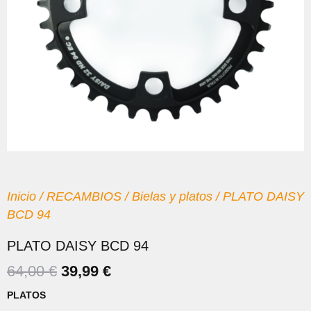
Inicio
/
RECAMBIOS
/
Bielas y platos
/ PLATO DAISY
BCD 94
PLATO DAISY BCD 94
EL
EL
64,00
€
39,99
€
PRECIO
PRECIO
PLATO
PLATOS
ORIGINAL
ACTUAL
DAISY