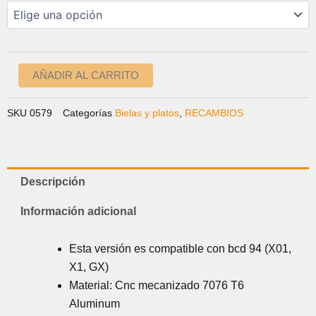
BCD
ERA:
ES:
94
64,00 €.
39,99 €.
cantidad
AÑADIR AL CARRITO
SKU
0579
Categorías
Bielas y platos
,
RECAMBIOS
Descripción
Información adicional
Esta versión es compatible con bcd 94 (X01,
X1, GX)
Material: Cnc mecanizado 7076 T6
Aluminum