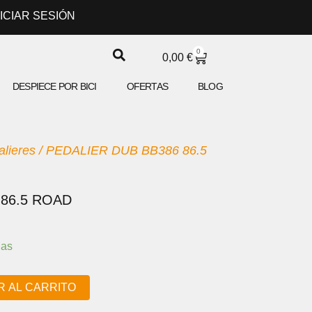
NICIAR SESIÓN
0
CARRITO
0,00
€
DESPIECE POR BICI
OFERTAS
BLOG
lieres
/ PEDALIER DUB BB386 86.5
 86.5 ROAD
ias
R AL CARRITO