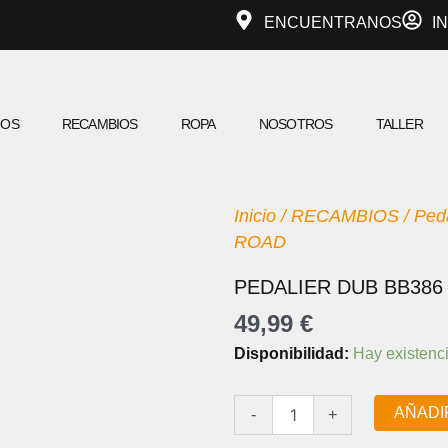
ENCUENTRANOS
I
IOS
RECAMBIOS
ROPA
NOSOTROS
TALLER
Inicio
/
RECAMBIOS
/
Peda
ROAD
PEDALIER DUB BB386
49,99
€
PEDALIER
Disponibilidad:
Hay existenc
DUB
BB386
86.5
AÑADI
-
+
ROAD