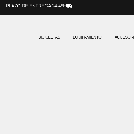
Ir
PLAZO DE ENTREGA 24-48H
al
contenido
BICICLETAS
EQUIPAMIENTO
ACCESOR