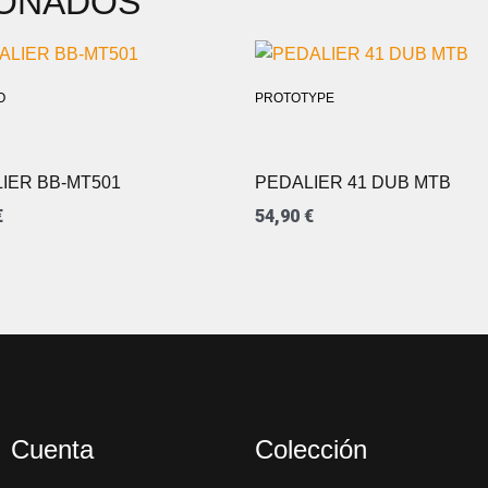
IONADOS
O
PROTOTYPE
IER BB-MT501
PEDALIER 41 DUB MTB
€
54,90
€
Cuenta
Colección