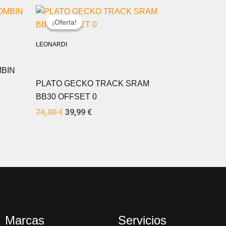
EL
EL
PRECIO
PRECIO
¡Oferta!
¡Oferta!
ORIGINAL
ACTUAL
ERA:
ES:
LEONARDI
74,00 €.
39,99 €.
MBIN
PLATO GECKO TRACK SRAM
BB30 OFFSET 0
74,00
€
39,99
€
Marcas
Servicios