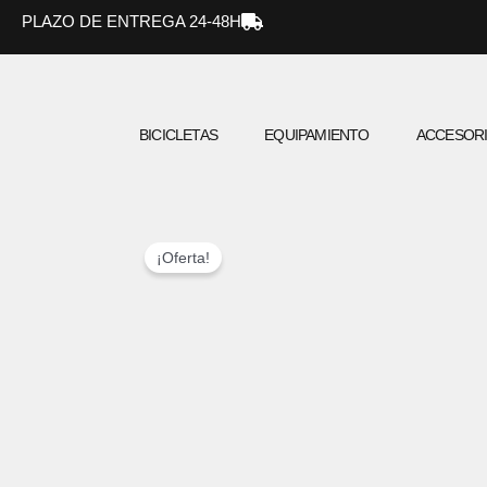
Ir
PLAZO DE ENTREGA 24-48H
al
contenido
BICICLETAS
EQUIPAMIENTO
ACCESOR
¡Oferta!