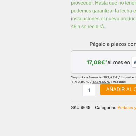
proveedor. Hasta que no tenem
podemos garantizar la fecha e
instalaciones el nuevo product
48 h se recibirá.
Págalo a plazos co
17,08
€*
al mes en
*Importe a financiar
102,47 €
/
Importe 
TIN
0,00 %
/
TAE
9,65 %
/
Ver más
AÑADIR AL 
SKU
9649
Categorías
Pedales 