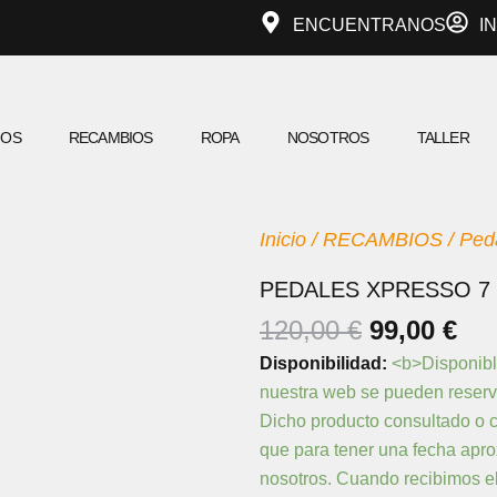
ENCUENTRANOS
I
IOS
RECAMBIOS
ROPA
NOSOTROS
TALLER
Inicio
/
RECAMBIOS
/
Ped
PEDALES XPRESSO 7
EL
EL
120,00
€
99,00
€
PRECIO
PR
PEDALES
Disponibilidad:
<b>Disponibl
ORIGINA
AC
XPRESSO
nuestra web se pueden reserv
7
ERA:
ES
Dicho producto consultado o c
cantidad
120,00 €.
99,
que para tener una fecha apr
nosotros. Cuando recibimos el