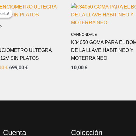
EL
EL
PRECIO
PRECIO
erta!
erta!
ORIGINAL
ACTUAL
ERA:
ES:
O
1.199,00 €.
699,00 €.
CANNONDALE
K34050 GOMA PARA EL BO
NCIOMETRO ULTEGRA
DE LA LLAVE HABIT NEO Y
 12V SIN PLATOS
MOTERRA NEO
00
€
699,00
€
10,00
€
Cuenta
Colección