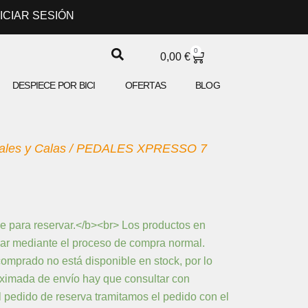
NICIAR SESIÓN
0
CARRITO
0,00
€
DESPIECE POR BICI
OFERTAS
BLOG
ales y Calas
/ PEDALES XPRESSO 7
ECIO
e para reservar.</b><br> Los productos en
L
TUAL
ar mediante el proceso de compra normal.
:
omprado no está disponible en stock, por lo
00 €.
oximada de envío hay que consultar con
 pedido de reserva tramitamos el pedido con el