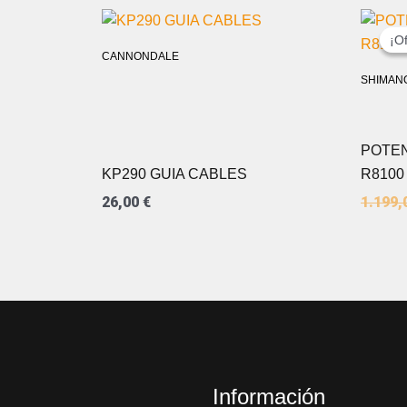
¡Of
¡Of
CANNONDALE
SHIMAN
POTE
KP290 GUIA CABLES
R8100
26,00
€
1.199,
Información