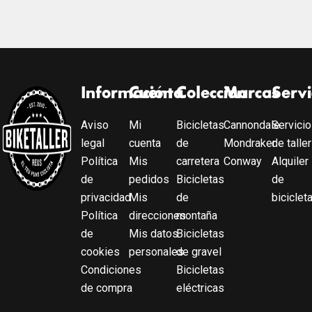
Información
Cuenta
Colección
Marcas
Servi
Aviso
Mi
Bicicletas
Cannondale
Servicio
legal
cuenta
de
Mondraker
de taller
Política
Mis
carretera
Conway
Alquiler
de
pedidos
Bicicletas
de
privacidad
Mis
de
biciclet
Política
direcciones
montaña
de
Mis datos
Bicicletas
cookies
personales
de gravel
Condiciones
Bicicletas
de compra
eléctricas