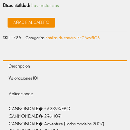
PATILLA
Disponibilidad:
Hay existencias
A239X/EBO
cantidad
AÑADIR AL CARRITO
SKU
1786
Categorías
Patillas de cambio
,
RECAMBIOS
Descripción
Valoraciones (0)
Aplicaciones:
CANNONDALE� #A239X/EBO
CANNONDALE� 29er (09)
CANNONDALE� Adventure (Todos modelos 2007)