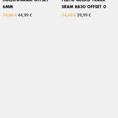
HOLLOWGRAM OFFSET
PLATO GECKO TRACK
6MM
SRAM BB30 OFFSET 0
74,00
€
44,99
€
74,00
€
39,99
€