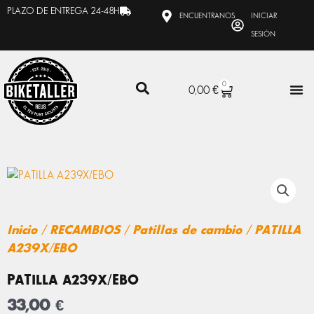
Ir
PLAZO DE ENTREGA 24-48H
ENCUENTRANOS
INICIAR
al
SESIÓN
contenido
0
CARRITO
0,00
€
Inicio
/
RECAMBIOS
/
Patillas de cambio
/ PATILLA
A239X/EBO
PATILLA A239X/EBO
33,00
€