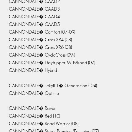
CANNONDALE� CAAD2
CANNONDALE� CAAD3
CANNONDALE� CAAD4
CANNONDALE� CAAD5
CANNONDALE� Comfort (07-09)
CANNONDALE� Cross XR4 (08)
CANNONDALE� Cross XR6 (08)
CANNONDALE� CycloCross (09-)
CANNONDALE� Daytripper MTB/Road (07)
CANNONDALE� Hybrid
CANNONDALE� Jekyll 1� Generacion (-04)
CANNONDALE� Optimo
CANNONDALE� Raven
CANNONDALE� Red (10)
CANNONDALE� Road Warrior (08)
CANNONDALE� Street Premium/Feminine (07)