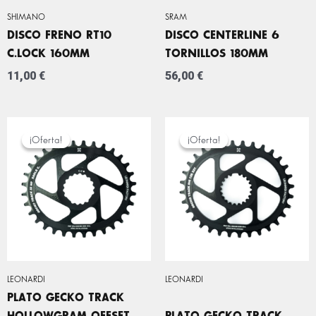
SHIMANO
SRAM
DISCO FRENO RT10
DISCO CENTERLINE 6
C.LOCK 160MM
TORNILLOS 180MM
11,00
€
56,00
€
EL
EL
EL
EL
PRECIO
PRECIO
PRECIO
PRECIO
¡Oferta!
¡Oferta!
¡Oferta!
¡Oferta!
ORIGINAL
ACTUAL
ORIGINAL
ACTUAL
ERA:
ES:
ERA:
ES:
74,00 €.
44,99 €.
74,00 €.
39,99 €.
LEONARDI
LEONARDI
PLATO GECKO TRACK