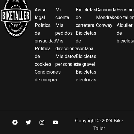
Aviso
Mi
Bicicletas
Cannondale
Servicio
legal
cuenta
de
Mondraker
de taller
Política
Mis
carretera
Conway
Alquiler
de
pedidos
Bicicletas
de
privacidad
Mis
de
biciclet
Política
direcciones
montaña
de
Mis datos
Bicicletas
cookies
personales
de gravel
Condiciones
Bicicletas
de compra
eléctricas
F
T
I
Y
Copyright © 2024 Bike
a
w
n
o
Taller
c
i
s
u