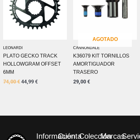
74,00 €.
44,99 €.
AGOTADO
LEONARDI
CANNONDALE
PLATO GECKO TRACK
K36079 KIT TORNILLOS
HOLLOWGRAM OFFSET
AMORTIGUADOR
6MM
TRASERO
74,00
€
44,99
€
29,00
€
Información
Cuenta
Colección
Marcas
Servi