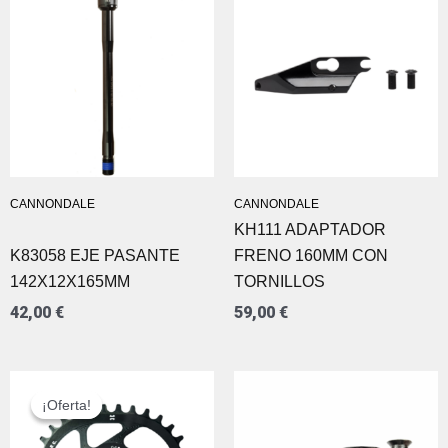
CANNONDALE
CANNONDALE
KH111 ADAPTADOR
K83058 EJE PASANTE
FRENO 160MM CON
142X12X165MM
TORNILLOS
42,00
€
59,00
€
EL
EL
PRECIO
PRECIO
¡Oferta!
¡Oferta!
ORIGINAL
ACTUAL
ERA:
ES: