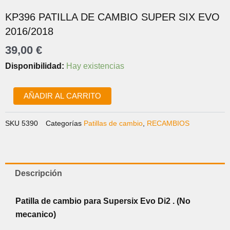
KP396 PATILLA DE CAMBIO SUPER SIX EVO
2016/2018
39,00
€
KP396
Disponibilidad:
Hay existencias
PATILLA
DE
CAMBIO
AÑADIR AL CARRITO
SUPER
SIX
SKU
5390
Categorías
Patillas de cambio
,
RECAMBIOS
EVO
2016/2018
cantidad
Descripción
Patilla de cambio para Supersix Evo Di2 . (No
mecanico)