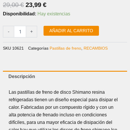
EL
EL
29,00
€
23,99
€
PRECIO
PRECIO
PASTILLAS
Disponibilidad:
Hay existencias
ORIGINAL
ACTUAL
J05A
RESINA
ERA:
ES:
VENTILADAS
AÑADIR AL CARRITO
-
+
29,00 €.
23,99 €.
SLX/XT/XTR
cantidad
SKU
10621
Categorías
Pastillas de freno
,
RECAMBIOS
Descripción
Las pastillas de freno de disco Shimano resina
refrigeradas tienen un diseño especial para disipar el
calor. Fabricadas por un compuesto rígido y con un
alta potencia de frenado incluso en condiciones
difíciles, para una mayor eficacia de disipación del
calor hay que utilizar los discos de freno shimano Ice-