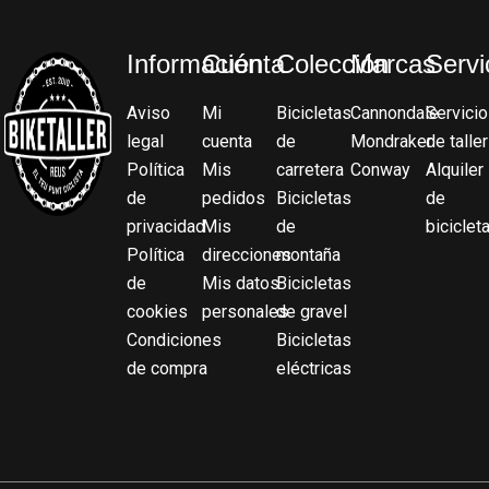
Información
Cuenta
Colección
Marcas
Servi
Aviso
Mi
Bicicletas
Cannondale
Servicio
legal
cuenta
de
Mondraker
de taller
Política
Mis
carretera
Conway
Alquiler
de
pedidos
Bicicletas
de
privacidad
Mis
de
biciclet
Política
direcciones
montaña
de
Mis datos
Bicicletas
cookies
personales
de gravel
Condiciones
Bicicletas
de compra
eléctricas