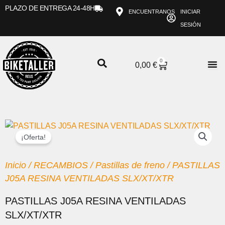
Ir
PLAZO DE ENTREGA 24-48H
ENCUENTRANOS
INICIAR
al
SESIÓN
contenido
0
CARRITO
0,00
€
¡Oferta!
Inicio
/
RECAMBIOS
/
Pastillas de freno
/ PASTILLAS
J05A RESINA VENTILADAS SLX/XT/XTR
PASTILLAS J05A RESINA VENTILADAS
SLX/XT/XTR