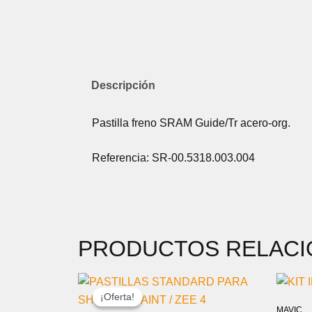
Descripción
Pastilla freno SRAM Guide/Tr acero-org.
Referencia: SR-00.5318.003.004
PRODUCTOS RELAC
EL
EL
PRECIO
PRECIO
¡Oferta!
¡Oferta!
ORIGINAL
ACTUAL
MAVIC