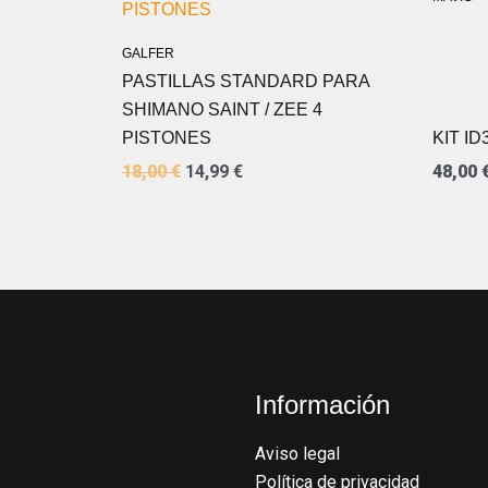
ERA:
ES:
18,00 €.
14,99 €.
GALFER
PASTILLAS STANDARD PARA
SHIMANO SAINT / ZEE 4
PISTONES
KIT I
18,00
€
14,99
€
48,00
Información
Aviso legal
Política de privacidad