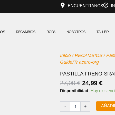
ENCUENTRANOS
I
IOS
RECAMBIOS
ROPA
NOSOTROS
TALLER
Inicio
/
RECAMBIOS
/
Past
Guide/Tr acero-org
PASTILLA FRENO SR
EL
EL
27,00
€
24,99
€
PRECIO
PRE
Pastilla
Disponibilidad:
Hay existenc
ORIGINAL
ACT
freno
SRAM
ERA:
ES:
Guide/Tr
AÑADI
-
+
27,00 €.
24,9
acero-