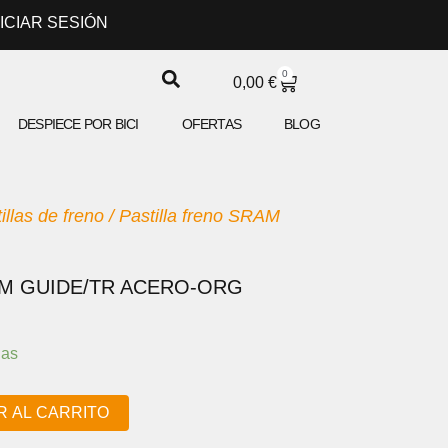
NICIAR SESIÓN
0
CARRITO
0,00
€
DESPIECE POR BICI
OFERTAS
BLOG
illas de freno
/ Pastilla freno SRAM
AM GUIDE/TR ACERO-ORG
CIO
ias
UAL
R AL CARRITO
9 €.