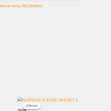
illas de freno
,
RECAMBIOS
EL
EL
PRECIO
PRECIO
¡Oferta!
¡Oferta!
ORIGINAL
ACTUAL
SRAM