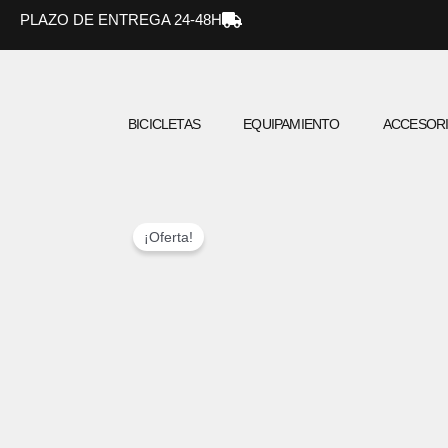
Ir
PLAZO DE ENTREGA 24-48H
al
contenido
BICICLETAS
EQUIPAMIENTO
ACCESOR
¡Oferta!