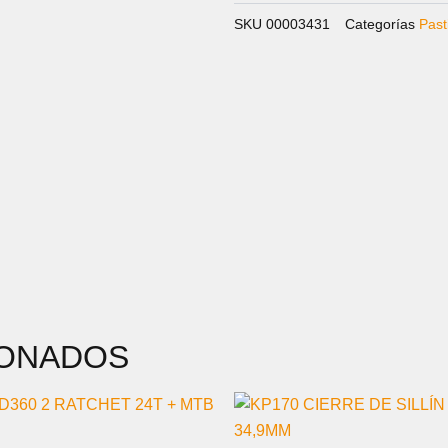
org
cantidad
SKU
00003431
Categorías
Past
IONADOS