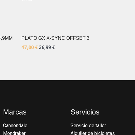
ERA:
ES:
47,00 €.
36,99 €.
4,9MM
PLATO GX X-SYNC OFFSET 3
47,00
€
36,99
€
Marcas
Servicios
Cannondale
Servicio de taller
Mondraker
Alquiler de bicicletas