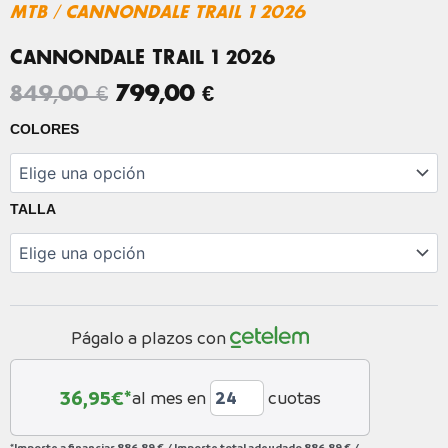
MTB
/ CANNONDALE TRAIL 1 2026
CANNONDALE TRAIL 1 2026
EL
EL
849,00
€
799,00
€
PRECIO
PRECIO
CANNONDALE
COLORES
TRAIL
ORIGINAL
ACTUAL
1
ERA:
ES:
2026
849,00 €.
799,00 €.
cantidad
TALLA
Págalo a plazos con
36,95
€*
al mes en
cuotas
*Importe a financiar
886,89 €
/
Importe total adeudado
886,89 €
/