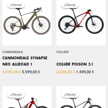
PRECIO
PRECIO
PRECIO
PRECIO
¡Oferta!
¡Oferta!
¡Oferta!
¡Oferta!
ORIGINAL
ACTUAL
ORIGINAL
ACTUA
ERA:
ES:
ERA:
ES:
6.999,00 €.
5.599,00 €.
2.539,00 €.
1.499,0
CANNONDALE
COLUER
CANNONDALE SYNAPSE
NEO ALLROAD 1
COLUER POISON 5.1
6.999,00
€
5.599,00
€
2.539,00
€
1.499,00
€
EL
EL
EL
EL
PRECIO
PRECIO
PRECIO
PRECIO
¡Oferta!
¡Oferta!
¡Oferta!
¡Oferta!
ORIGINAL
ACTUAL
ORIGINAL
ACTUAL
ERA:
ES:
ERA:
ES:
6.999,00 €.
4.399,00 €.
1.349,00 €.
849,00 €.