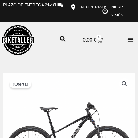
Ir
PLAZO DE ENTREGA 24-48H
ENCUENTRANOS
INICIAR
al
SESIÓN
contenido
0
CARRITO
0,00
€
¡Oferta!