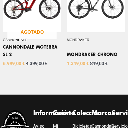
AGOTADO
CANNONDALE
MONDRAKER
CANNONDALE MOTERRA
SL 2
MONDRAKER CHRONO
6.999,00
€
4.399,00
€
1.349,00
€
849,00
€
Información
Cuenta
Colección
Marcas
Servi
Aviso
Mi
Bicicletas
Cannondale
Servicio