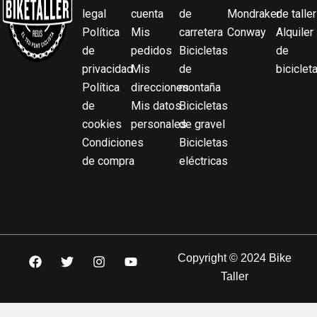
legal
cuenta
de
Mondraker
de taller
Política
Mis
carretera
Conway
Alquiler
de
pedidos
Bicicletas
de
privacidad
Mis
de
biciclet
Política
direcciones
montaña
de
Mis datos
Bicicletas
cookies
personales
de gravel
Condiciones
Bicicletas
de compra
eléctricas
F
T
I
Y
Copyright © 2024 Bike
a
w
n
o
Taller
c
i
s
u
e
t
t
t
b
t
a
u